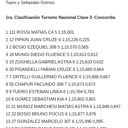
Tuero y Sebastián Gómez.
1ra. Clasificación Turismo Nacional Clase 3- Concordia
1 111 ROSSI MATIAS C4 5 1;15,001
2 12 PIPKIN JUAN CRUZE 6 1;15,226 0,225
3 2 BOSIO EZEQUIEL 308 5 1;15,570 0,569
4 18 MUNGI DIEGO FLUENCE 5 1;15,613 0,612
5 19 ZUGHELLA GABRIEL ASTRA 6 1;15,633 0,632
6 20 PISANDELLI FABIAN CRUZE 6 1;15,665 0,664
7 7 ORTELLI GUILLERMO FLUENCE 6 1;15,668 0,667
8 55 CHAPUR FACUNDO 308 7 1;15,673 0,672
9 9 TUERO ESTEBAN LINEA 8 1;15,764 0,763
10 8 GOMEZ SEBASTIAN KIA 4 1;15,802 0,801
11 21 MUNOZ MARCHESI MATIAS ASTRA 6 1;15,848 0,847
12 22 BOSIO BRUNO FOCUS 6 1;15,877 0,876
13 27 GONZALEZ MARCELO 307 6 1;15,996 0,995