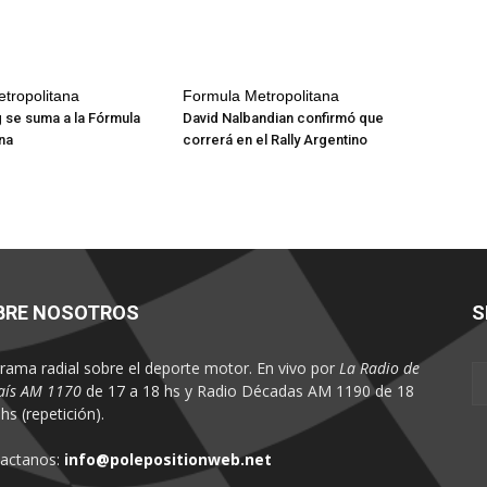
tropolitana
Formula Metropolitana
g se suma a la Fórmula
David Nalbandian confirmó que
na
correrá en el Rally Argentino
BRE NOSOTROS
S
rama radial sobre el deporte motor. En vivo por
La Radio de
aís AM 1170
de 17 a 18 hs y Radio Décadas AM 1190 de 18
hs (repetición).
actanos:
info@polepositionweb.net