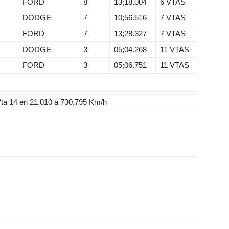
FORD
8
13;18.004
6 VTAS
DODGE
7
10;56.516
7 VTAS
FORD
7
13;28.327
7 VTAS
DODGE
3
05;04.268
11 VTAS
FORD
3
05;06.751
11 VTAS
 14 en 21.010 a 730,795 Km/h