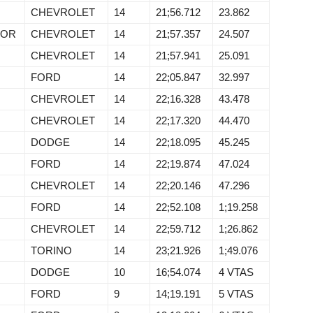
CHEVROLET
14
21;56.712
23.862
NOR
CHEVROLET
14
21;57.357
24.507
CHEVROLET
14
21;57.941
25.091
FORD
14
22;05.847
32.997
CHEVROLET
14
22;16.328
43.478
CHEVROLET
14
22;17.320
44.470
DODGE
14
22;18.095
45.245
FORD
14
22;19.874
47.024
CHEVROLET
14
22;20.146
47.296
FORD
14
22;52.108
1;19.258
CHEVROLET
14
22;59.712
1;26.862
TORINO
14
23;21.926
1;49.076
DODGE
10
16;54.074
4 VTAS
FORD
9
14;19.191
5 VTAS