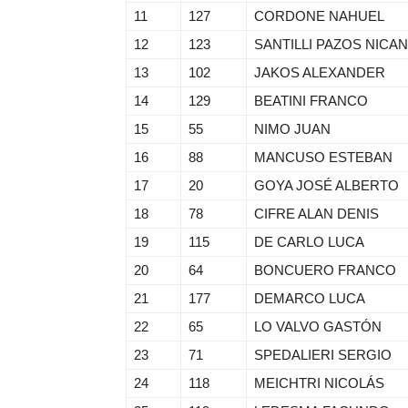
11
127
CORDONE NAHUEL
12
123
SANTILLI PAZOS NICA
13
102
JAKOS ALEXANDER
14
129
BEATINI FRANCO
15
55
NIMO JUAN
16
88
MANCUSO ESTEBAN
17
20
GOYA JOSÉ ALBERTO
18
78
CIFRE ALAN DENIS
19
115
DE CARLO LUCA
20
64
BONCUERO FRANCO
21
177
DEMARCO LUCA
22
65
LO VALVO GASTÓN
23
71
SPEDALIERI SERGIO
24
118
MEICHTRI NICOLÁS