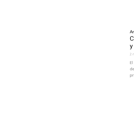
Ar
C
y
2 
El
de
pr