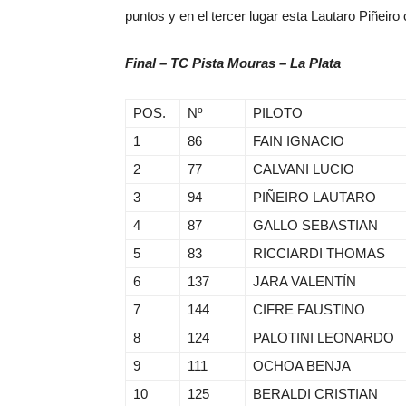
puntos y en el tercer lugar esta Lautaro Piñeiro
Final – TC Pista Mouras – La Plata
POS.
Nº
PILOTO
1
86
FAIN IGNACIO
2
77
CALVANI LUCIO
3
94
PIÑEIRO LAUTARO
4
87
GALLO SEBASTIAN
5
83
RICCIARDI THOMAS
6
137
JARA VALENTÍN
7
144
CIFRE FAUSTINO
8
124
PALOTINI LEONARDO
9
111
OCHOA BENJA
10
125
BERALDI CRISTIAN