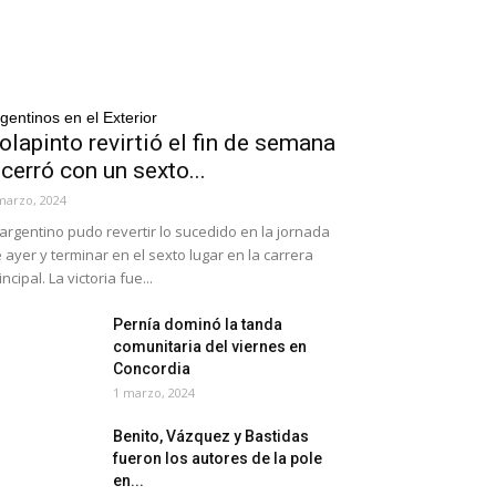
gentinos en el Exterior
olapinto revirtió el fin de semana
 cerró con un sexto...
marzo, 2024
 argentino pudo revertir lo sucedido en la jornada
 ayer y terminar en el sexto lugar en la carrera
incipal. La victoria fue...
Pernía dominó la tanda
comunitaria del viernes en
Concordia
1 marzo, 2024
Benito, Vázquez y Bastidas
fueron los autores de la pole
en...