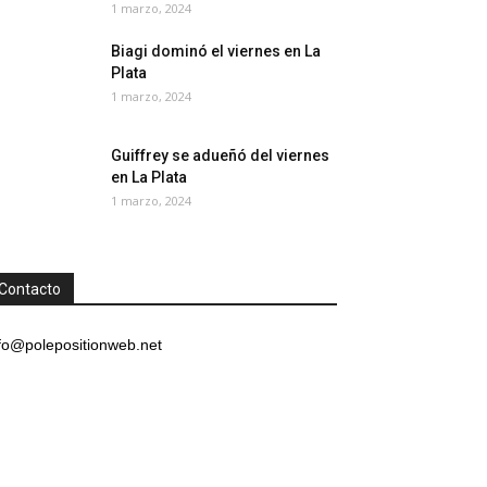
1 marzo, 2024
Biagi dominó el viernes en La
Plata
1 marzo, 2024
Guiffrey se adueñó del viernes
en La Plata
1 marzo, 2024
Contacto
fo@polepositionweb.net