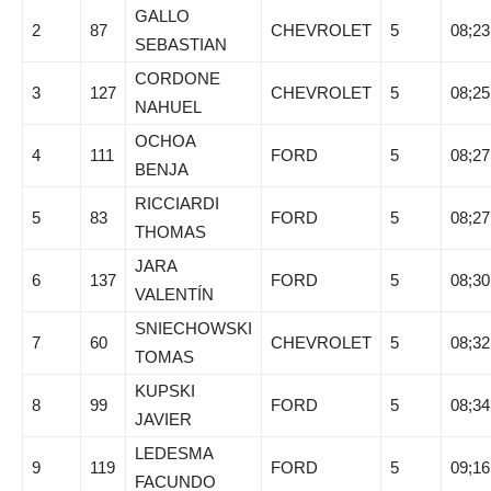
GALLO
2
87
CHEVROLET
5
08;23
SEBASTIAN
CORDONE
3
127
CHEVROLET
5
08;25
NAHUEL
OCHOA
4
111
FORD
5
08;27
BENJA
RICCIARDI
5
83
FORD
5
08;27
THOMAS
JARA
6
137
FORD
5
08;30
VALENTÍN
SNIECHOWSKI
7
60
CHEVROLET
5
08;32
TOMAS
KUPSKI
8
99
FORD
5
08;34
JAVIER
LEDESMA
9
119
FORD
5
09;16
FACUNDO