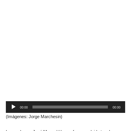
Reproductor
00:00
00:00
de
(Imágenes: Jorge Marchesin)
audio