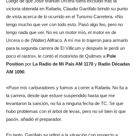
Luego de que José Manuel Urcera fuera excluido tras la
victoria obtenida en Rafaela, Claudio Garófalo brindó su punto
de vista acerca de lo ocurrido en el Turismo Carretera. «No
tengo mucho que ver con todo esto. Pasó algo feo, pero no
tengo nada que ver. No es un motor mío, el motor es de
Urcera o de (Walter) Alifraco. A mí me lo trajeron para armarlo
para la segunda carrera de El Villicum y después le perdí un
poco el rastro», le contó el motorista de Quilmes a
Pole
Position
por
La Radio de Mi País AM 1170
y
Radio Décadas
AM 1090
.
«Puse mis carburadores y fuimos a correr a Rafaela. No fui a
la carrera, desde que estuve suspendido hasta que me
levantaron la sanción, no fui a ninguna fecha de TC. Sé que
hubo problemas con el árbol de levas, pero no sé bien lo que
pasó», añadió el preparador.
En tanto, Garófalo se refirió a la situación con respecto a