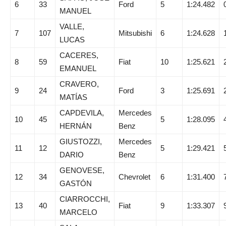
6
33
Ford
5
1:24.482
MANUEL
VALLE,
7
107
Mitsubishi
6
1:24.628
LUCAS
CACERES,
8
59
Fiat
10
1:25.621
EMANUEL
CRAVERO,
9
24
Ford
3
1:25.691
MATÍAS
CAPDEVILA,
Mercedes
10
45
5
1:28.095
HERNÁN
Benz
GIUSTOZZI,
Mercedes
11
12
5
1:29.421
DARIO
Benz
GENOVESE,
12
34
Chevrolet
6
1:31.400
GASTÓN
CIARROCCHI,
13
40
Fiat
9
1:33.307
MARCELO