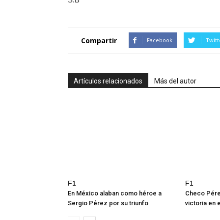
Compartir
Facebook
Twitt
Artículos relacionados
Más del autor
F1
F1
En México alaban como héroe a
Checo Pére
Sergio Pérez por su triunfo
victoria en 