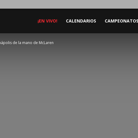
¡EN VIVO!
CALENDARIOS
CAMPEONATO
anápolis de la mano de McLaren