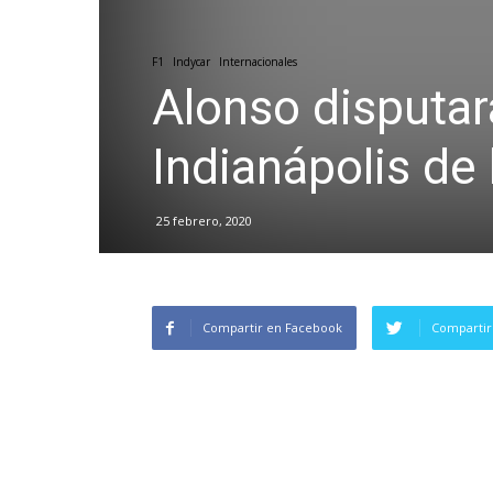
F1
Indycar
Internacionales
Alonso disputar
Indianápolis d
25 febrero, 2020
Compartir en Facebook
Compartir