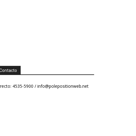
Contacto
recto: 4535-5900 /
info@polepositionweb.net