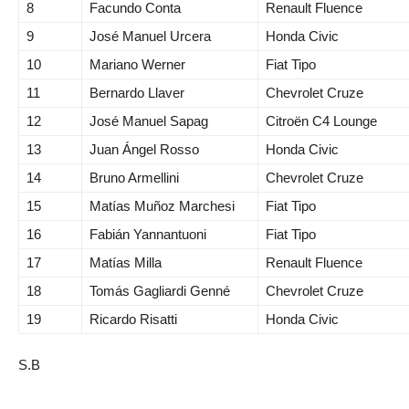
8
Facundo Conta
Renault Fluence
9
José Manuel Urcera
Honda Civic
10
Mariano Werner
Fiat Tipo
11
Bernardo Llaver
Chevrolet Cruze
12
José Manuel Sapag
Citroën C4 Lounge
13
Juan Ángel Rosso
Honda Civic
14
Bruno Armellini
Chevrolet Cruze
15
Matías Muñoz Marchesi
Fiat Tipo
16
Fabián Yannantuoni
Fiat Tipo
17
Matías Milla
Renault Fluence
18
Tomás Gagliardi Genné
Chevrolet Cruze
19
Ricardo Risatti
Honda Civic
S.B