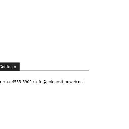
Contacto
recto: 4535-5900 /
info@polepositionweb.net