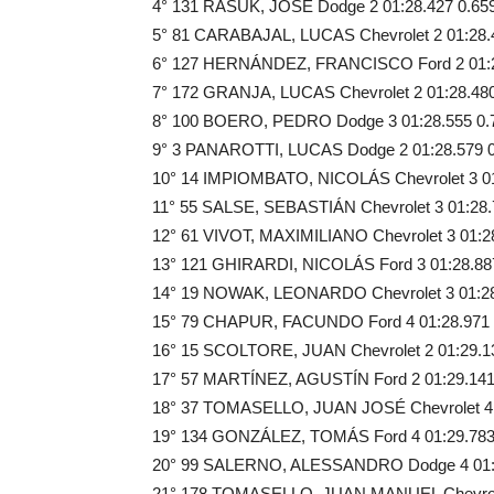
4° 131 RASUK, JOSÉ Dodge 2 01:28.427 0.65
5° 81 CARABAJAL, LUCAS Chevrolet 2 01:28.
6° 127 HERNÁNDEZ, FRANCISCO Ford 2 01:2
7° 172 GRANJA, LUCAS Chevrolet 2 01:28.480
8° 100 BOERO, PEDRO Dodge 3 01:28.555 0.
9° 3 PANAROTTI, LUCAS Dodge 2 01:28.579 0
10° 14 IMPIOMBATO, NICOLÁS Chevrolet 3 01
11° 55 SALSE, SEBASTIÁN Chevrolet 3 01:28.
12° 61 VIVOT, MAXIMILIANO Chevrolet 3 01:2
13° 121 GHIRARDI, NICOLÁS Ford 3 01:28.88
14° 19 NOWAK, LEONARDO Chevrolet 3 01:28
15° 79 CHAPUR, FACUNDO Ford 4 01:28.971 
16° 15 SCOLTORE, JUAN Chevrolet 2 01:29.1
17° 57 MARTÍNEZ, AGUSTÍN Ford 2 01:29.141
18° 37 TOMASELLO, JUAN JOSÉ Chevrolet 4 
19° 134 GONZÁLEZ, TOMÁS Ford 4 01:29.783
20° 99 SALERNO, ALESSANDRO Dodge 4 01:2
21° 178 TOMASELLO, JUAN MANUEL Chevrolet