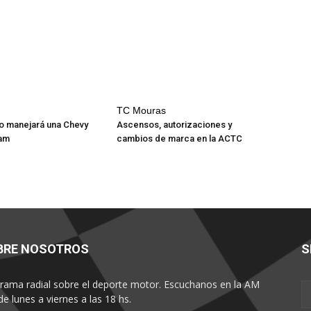
TC Mouras
o manejará una Chevy
Ascensos, autorizaciones y
eam
cambios de marca en la ACTC
BRE NOSOTROS
S
rama radial sobre el deporte motor. Escuchanos en la AM
de lunes a viernes a las 18 hs.