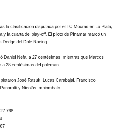
as la clasificación disputada por el TC Mouras en La Plata,
 y la cuarta del play-off. El piloto de Pinamar marcó un
la Dodge del Dole Racing.
upó Daniel Nefa, a 27 centésimas; mientras que Marcos
én a 28 centésimas del poleman.
ompletaron José Rasuk, Lucas Carabajal, Francisco
Panarotti y Nicolás Impiombato.
27.768
9
287