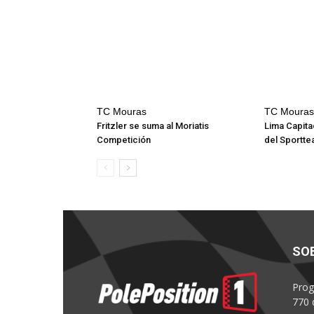
TC Mouras
TC Mouras
Fritzler se suma al Moriatis
Lima Capita
Competición
del Sportt
SO
Prog
770 