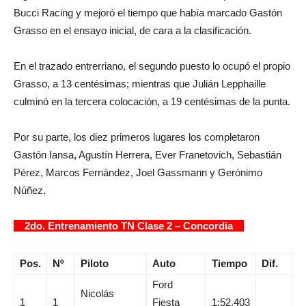
Bucci Racing y mejoró el tiempo que había marcado Gastón
Grasso en el ensayo inicial, de cara a la clasificación.
En el trazado entrerriano, el segundo puesto lo ocupó el propio
Grasso, a 13 centésimas; mientras que Julián Lepphaille
culminó en la tercera colocación, a 19 centésimas de la punta.
Por su parte, los diez primeros lugares los completaron
Gastón Iansa, Agustín Herrera, Ever Franetovich, Sebastián
Pérez, Marcos Fernández, Joel Gassmann y Gerónimo
Núñez.
2do. Entrenamiento TN Clase 2 – Concordia
Pos.
Nº
Piloto
Auto
Tiempo
Dif.
Ford
Nicolás
1
1
Fiesta
1:52.403