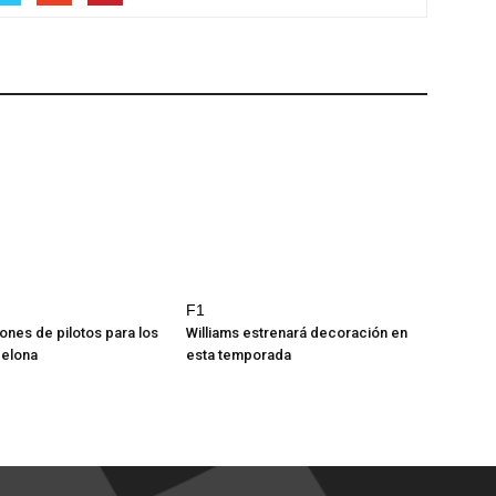
F1
iones de pilotos para los
Williams estrenará decoración en
celona
esta temporada