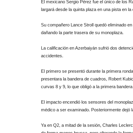
El mexicano Sergio Pérez fue el único de los R
largará desde la quinta plaza en una pista en la
Su compañero Lance Stroll quedó eliminado en l
dañando la parte trasera de su monoplaza.
La calificación en Azerbaiyán sufrió dos deten
accidentes.
El primero se presentó durante la primera ron
presentara la bandera de cuadros, Robert Kubica
curvas 8 y 9, lo que obligó a la primera bandera 
El impacto encendió los sensores del monoplaza, 
médico a ser examinado. Posteriormente dejó l
Ya en Q2, a mitad de la sesión, Charles Lecler
de forma menos brusca, pero alterando la forma