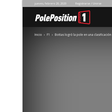
jueves, febrero 20, 2020
Registrarse / Unirse
Pole
Inicio
F1
Bottas logró la pole en una clasificació
Position