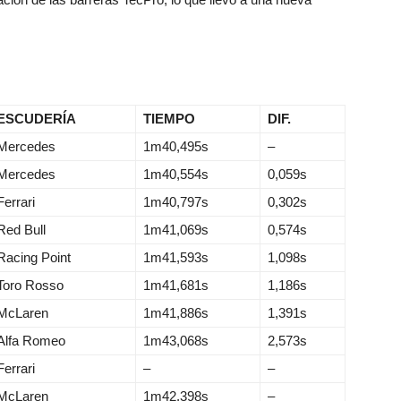
ESCUDERÍA
TIEMPO
DIF.
Mercedes
1m40,495s
–
Mercedes
1m40,554s
0,059s
Ferrari
1m40,797s
0,302s
Red Bull
1m41,069s
0,574s
Racing Point
1m41,593s
1,098s
Toro Rosso
1m41,681s
1,186s
McLaren
1m41,886s
1,391s
Alfa Romeo
1m43,068s
2,573s
Ferrari
–
–
McLaren
1m42,398s
–