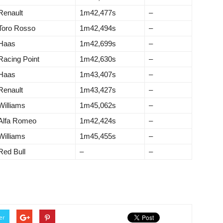
Renault
1m42,477s
–
Toro Rosso
1m42,494s
–
Haas
1m42,699s
–
Racing Point
1m42,630s
–
Haas
1m43,407s
–
Renault
1m43,427s
–
Williams
1m45,062s
–
Alfa Romeo
1m42,424s
–
Williams
1m45,455s
–
Red Bull
–
–
er