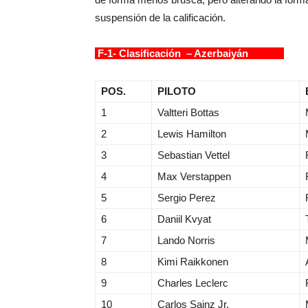
suspensión de la calificación.
F-1- Clasificación – Azerbaiyán
POS.
PILOTO
1
Valtteri Bottas
2
Lewis Hamilton
3
Sebastian Vettel
4
Max Verstappen
5
Sergio Perez
6
Daniil Kvyat
7
Lando Norris
8
Kimi Raikkonen
9
Charles Leclerc
10
Carlos Sainz Jr.