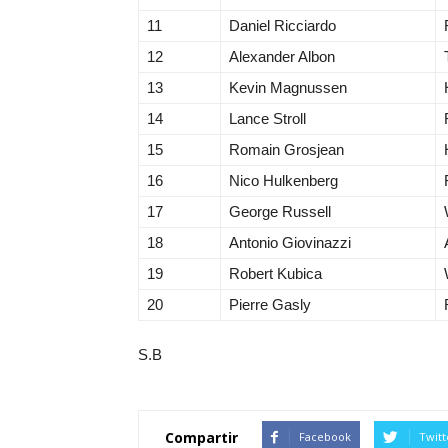
11
Daniel Ricciardo
12
Alexander Albon
13
Kevin Magnussen
14
Lance Stroll
15
Romain Grosjean
16
Nico Hulkenberg
17
George Russell
18
Antonio Giovinazzi
19
Robert Kubica
20
Pierre Gasly
S.B
Compartir
Facebook
Twitt