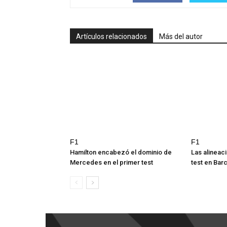
Artículos relacionados
Más del autor
F1
F1
Hamilton encabezó el dominio de
Las alineac
Mercedes en el primer test
test en Bar