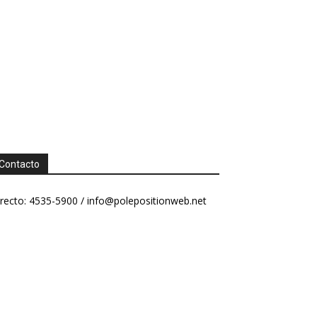
Contacto
recto: 4535-5900 /
info@polepositionweb.net