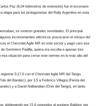
Carlos Paz (6,04 kilómetros de extensión) fue el escenario
ra etapa para los protagonistas del Rally Argentino en esta
ensaban, se vivieron grandes novedades. El principal
algunos inconvenientes eléctricos provocaron el retraso del
veces el Chevrolet Agile MR en este sector y pagó caro esa
 de Gerónimo Padilla, quiera era escolta a apenas tres
sa situación para cerrar este viernes en lo más alto del
 registrar 5:17.0 con el Chevrolet Agile MR del Tango,
lo del Baratec), por 3.5 a Federico Villagra (Fiesta del
Baratec) y a David Nalbandian (Ónix del Tango), en tanto
pa, doblegando por 21.6 segundos al puntano Baldoni, por