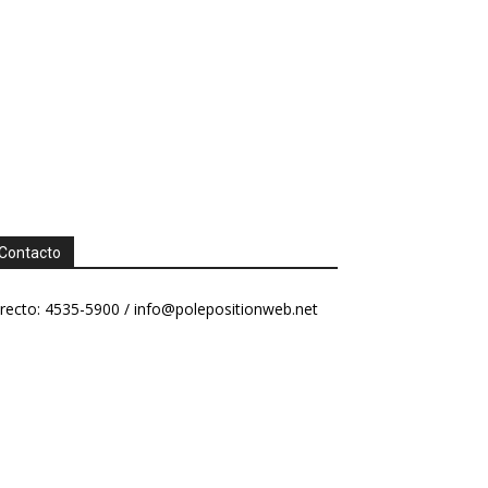
Contacto
recto: 4535-5900 /
info@polepositionweb.net