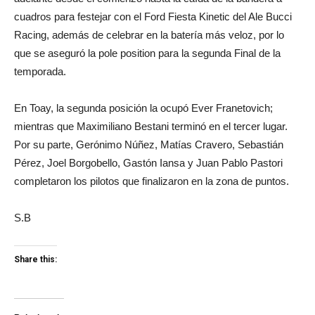
cuadros para festejar con el Ford Fiesta Kinetic del Ale Bucci
Racing, además de celebrar en la batería más veloz, por lo
que se aseguró la pole position para la segunda Final de la
temporada.
En Toay, la segunda posición la ocupó Ever Franetovich;
mientras que Maximiliano Bestani terminó en el tercer lugar.
Por su parte, Gerónimo Núñez, Matías Cravero, Sebastián
Pérez, Joel Borgobello, Gastón Iansa y Juan Pablo Pastori
completaron los pilotos que finalizaron en la zona de puntos.
S.B
Share this:
Haz
Haz
clic
clic