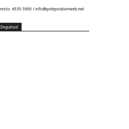
recto: 4535-5900 /
info@polepositionweb.net
¡Seguínos!