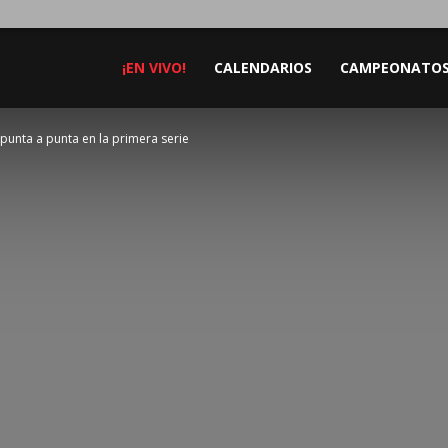
¡EN VIVO!
CALENDARIOS
CAMPEONATO
punta a punta en la primera serie