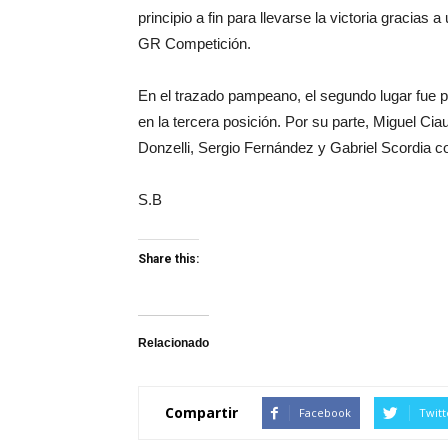
principio a fin para llevarse la victoria gracias 
GR Competición.
En el trazado pampeano, el segundo lugar fue p
en la tercera posición. Por su parte, Miguel Cia
Donzelli, Sergio Fernández y Gabriel Scordia co
S.B
Share this:
Haz
Haz
clic
clic
Relacionado
para
para
compartir
compartir
en
en
Compartir
Facebook
Twitt
Twitter
Facebook