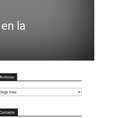
en la
Archivos
chivos
Contacto