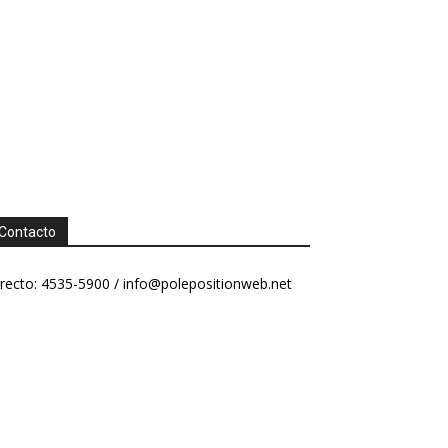
Contacto
recto: 4535-5900 /
info@polepositionweb.net