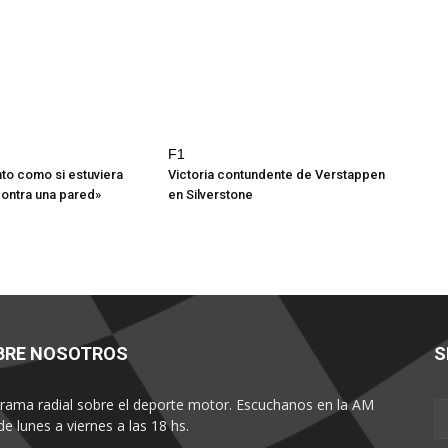
F1
nto como si estuviera
Victoria contundente de Verstappen
ontra una pared»
en Silverstone
BRE NOSOTROS
S
rama radial sobre el deporte motor. Escuchanos en la AM
de lunes a viernes a las 18 hs.