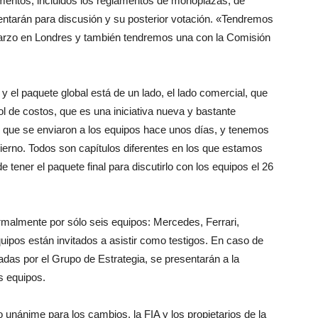
lementos, incluidos los reglamentos de monoplazas, de
entarán para discusión y su posterior votación. «Tendremos
marzo en Londres y también tendremos una con la Comisión
y el paquete global está de un lado, el lado comercial, que
ol de costos, que es una iniciativa nueva y bastante
 que se enviaron a los equipos hace unos días, y tenemos
bierno. Todos son capítulos diferentes en los que estamos
tener el paquete final para discutirlo con los equipos el 26
rmalmente por sólo seis equipos: Mercedes, Ferrari,
uipos están invitados a asistir como testigos. En caso de
das por el Grupo de Estrategia, se presentarán a la
s equipos.
nánime para los cambios, la FIA ​​y los propietarios de la