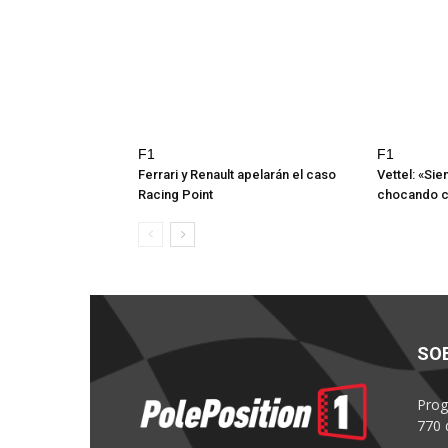
F1
F1
Ferrari y Renault apelarán el caso
Vettel: «Sie
Racing Point
chocando c
SO
Prog
770 