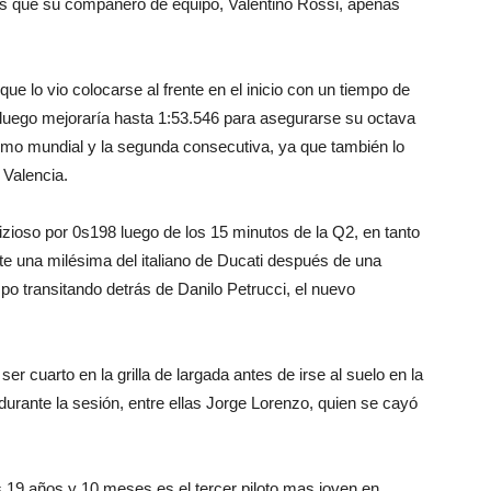
s que su compañero de equipo, Valentino Rossi, apenas
 lo vio colocarse al frente en el inicio con un tiempo de
e luego mejoraría hasta 1:53.546 para asegurarse su octava
lismo mundial y la segunda consecutiva, ya que también lo
 Valencia.
izioso por 0s198 luego de los 15 minutos de la Q2, en tanto
e una milésima del italiano de Ducati después de una
mpo transitando detrás de Danilo Petrucci, el nuevo
ser cuarto en la grilla de largada antes de irse al suelo en la
durante la sesión, entre ellas Jorge Lorenzo, quien se cayó
 19 años y 10 meses es el tercer piloto mas joven en