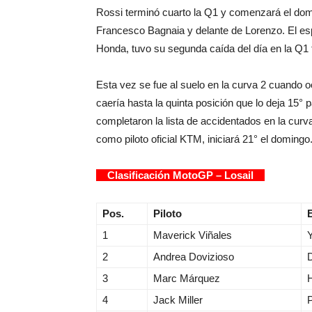
Rossi terminó cuarto la Q1 y comenzará el domin
Francesco Bagnaia y delante de Lorenzo. El esp
Honda, tuvo su segunda caída del día en la Q1 t
Esta vez se fue al suelo en la curva 2 cuando o
caería hasta la quinta posición que lo deja 15° 
completaron la lista de accidentados en la curv
como piloto oficial KTM, iniciará 21° el domingo
Clasificación MotoGP – Losail
Pos.
Piloto
1
Maverick Viñales
2
Andrea Dovizioso
D
3
Marc Márquez
4
Jack Miller