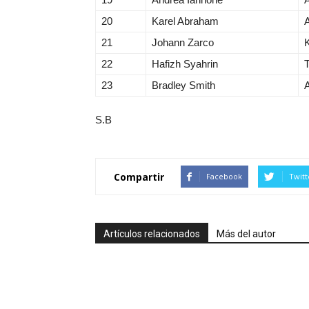
20
Karel Abraham
A
21
Johann Zarco
22
Hafizh Syahrin
23
Bradley Smith
A
S.B
Compartir
Facebook
Twitt
Artículos relacionados
Más del autor