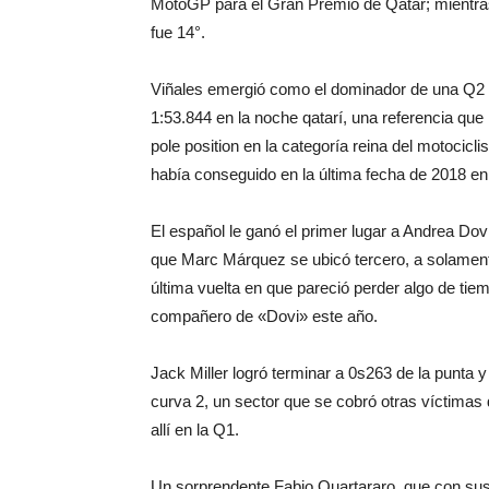
MotoGP para el Gran Premio de Qatar; mientra
fue 14°.
Viñales emergió como el dominador de una Q2 que
1:53.844 en la noche qatarí, una referencia qu
pole position en la categoría reina del motocic
había conseguido en la última fecha de 2018 en
El español le ganó el primer lugar a Andrea Dov
que Marc Márquez se ubicó tercero, a solament
última vuelta en que pareció perder algo de tie
compañero de «Dovi» este año.
Jack Miller logró terminar a 0s263 de la punta y 
curva 2, un sector que se cobró otras víctimas 
allí en la Q1.
Un sorprendente Fabio Quartararo, que con sus