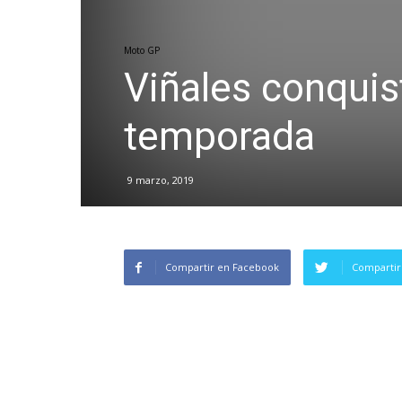
Moto GP
Viñales conquist
temporada
9 marzo, 2019
Compartir en Facebook
Compartir