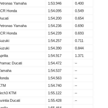
Petronas Yamaha
1:53.946
0.400
LCR Honda
1:54.095
0.549
ucati
1:54.200
0.654
Petronas Yamaha
1:54.236
0.690
LCR Honda
1:54.239
0.693
Suzuki
1:54.257
0.711
Suzuki
1:54.390
0.844
prilia
1:54.917
1.371
Pramac Ducati
1:54.472
–
Yamaha
1:54.537
–
Honda
1:54.563
–
KTM
1:54.740
–
Tech3 KTM
1:55.122
–
vintia Ducati
1:55.428
–
prilia
1:55.464
–