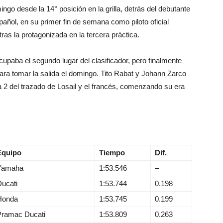
go desde la 14° posición en la grilla, detrás del debutante
añol, en su primer fin de semana como piloto oficial
ras la protagonizada en la tercera práctica.
cupaba el segundo lugar del clasificador, pero finalmente
para tomar la salida el domingo. Tito Rabat y Johann Zarco
a 2 del trazado de Losail y el francés, comenzando su era
.
Equipo
Tiempo
Dif.
Yamaha
1:53.546
–
ucati
1:53.744
0.198
Honda
1:53.745
0.199
Pramac Ducati
1:53.809
0.263