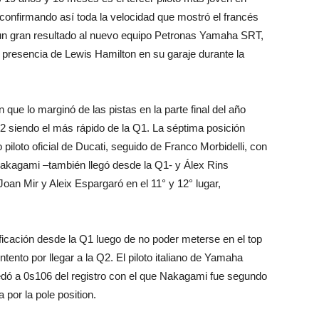
 confirmando así toda la velocidad que mostró el francés
un gran resultado al nuevo equipo Petronas Yamaha SRT,
a presencia de Lewis Hamilton en su garaje durante la
n que lo marginó de las pistas en la parte final del año
2 siendo el más rápido de la Q1. La séptima posición
iloto oficial de Ducati, seguido de Franco Morbidelli, con
Nakagami –también llegó desde la Q1- y Álex Rins
oan Mir y Aleix Espargaró en el 11° y 12° lugar,
ificación desde la Q1 luego de no poder meterse en el top
tento por llegar a la Q2. El piloto italiano de Yamaha
uedó a 0s106 del registro con el que Nakagami fue segundo
a por la pole position.