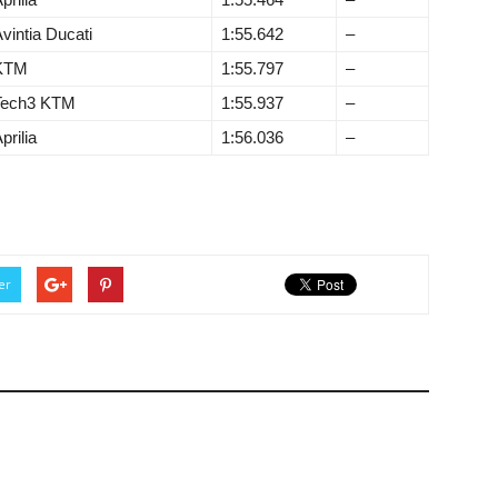
vintia Ducati
1:55.642
–
KTM
1:55.797
–
Tech3 KTM
1:55.937
–
prilia
1:56.036
–
er