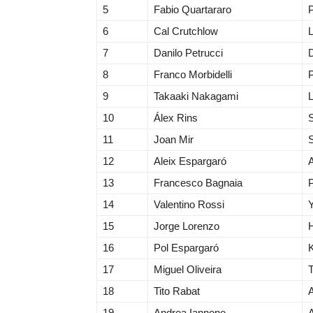
5
Fabio Quartararo
6
Cal Crutchlow
7
Danilo Petrucci
D
8
Franco Morbidelli
9
Takaaki Nakagami
10
Álex Rins
11
Joan Mir
12
Aleix Espargaró
A
13
Francesco Bagnaia
14
Valentino Rossi
15
Jorge Lorenzo
16
Pol Espargaró
17
Miguel Oliveira
18
Tito Rabat
A
19
Andrea Iannone
A