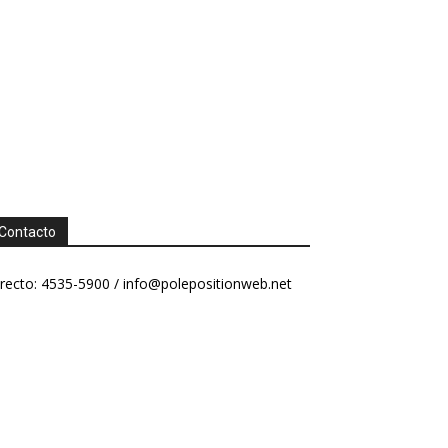
Contacto
recto: 4535-5900 /
info@polepositionweb.net