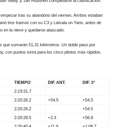
ian Veiby, y Jari Huttunen completaron la clasificación.
 a empezar tras su abandono del viernes. Ambos estaban
ganó tres tramos con su C3 y Latvala un Yaris, antes de
o en la nieve y quedarse atascado.
mos que sumarán 51,31 kilómetros. Un doble paso por
y, con puntos extra para los cinco pilotos más rápidos.
TIEMPO
DIF. ANT.
DIF. 1º
2:19:31.7
2:20:26.2
+54.5
+54.5
2:20:26.2
+54.5
2:20:28.5
+2.3
+56.8
2:20:40.4
+11.9
+1:08.7