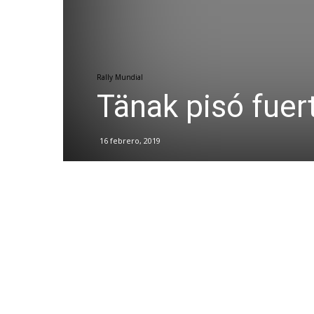
Rally Mundial
Tänak pisó fuert
16 febrero, 2019