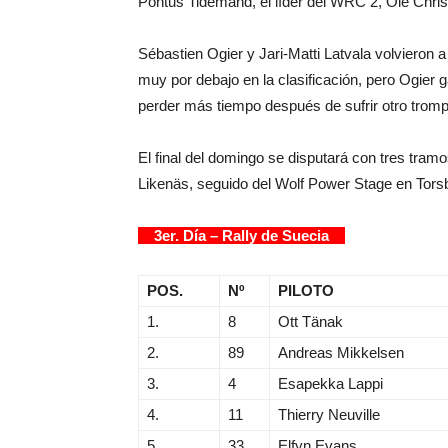
Pontus Tidemand, el líder del WRC 2, Ole Christ
Sébastien Ogier y Jari-Matti Latvala volvieron
muy por debajo en la clasificación, pero Ogier 
perder más tiempo después de sufrir otro tromp
El final del domingo se disputará con tres tra
Likenäs, seguido del Wolf Power Stage en Torsb
3er. Día – Rally de Suecia
POS.
Nº
PILOTO
1.
8
Ott Tänak
2.
89
Andreas Mikkelsen
3.
4
Esapekka Lappi
4.
11
Thierry Neuville
5.
33
Elfyn Evans