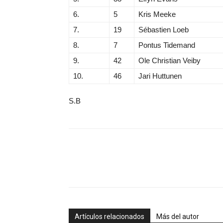
6.
5
Kris Meeke
7.
19
Sébastien Loeb
8.
7
Pontus Tidemand
9.
42
Ole Christian Veiby
10.
46
Jari Huttunen
S.B
Artículos relacionados
Más del autor