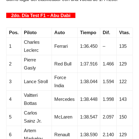
2do. Día Test F1 – Abu Dabi
Pos.
Piloto
Auto
Tiempo
Dif.
Vtas.
Charles
1
Ferrari
1:36.450
–
135
Leclerc
Pierre
2
Red Bull
1:37.916
1.466
129
Gasly
Force
3
Lance Stroll
1:38.044
1.594
122
India
Valtteri
4
Mercedes
1:38.448
1.998
143
Bottas
Carlos
5
McLaren
1:38.547
2.097
150
Sainz Jr.
Artem
6
Renault
1:38.590
2.140
129
Markelov