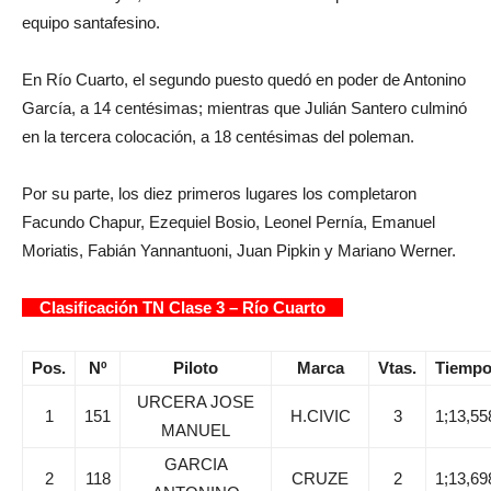
equipo santafesino.
En Río Cuarto, el segundo puesto quedó en poder de Antonino
García, a 14 centésimas; mientras que Julián Santero culminó
en la tercera colocación, a 18 centésimas del poleman.
Por su parte, los diez primeros lugares los completaron
Facundo Chapur, Ezequiel Bosio, Leonel Pernía, Emanuel
Moriatis, Fabián Yannantuoni, Juan Pipkin y Mariano Werner.
Clasificación TN Clase 3 – Río Cuarto
Pos.
Nº
Piloto
Marca
Vtas.
Tiemp
URCERA JOSE
1
151
H.CIVIC
3
1;13,55
MANUEL
GARCIA
2
118
CRUZE
2
1;13,69