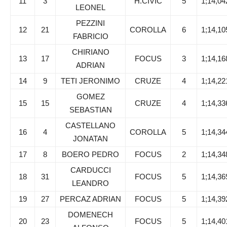
11
3
H.CIVIC
5
1;14,04
LEONEL
PEZZINI
12
21
COROLLA
6
1;14,10
FABRICIO
CHIRIANO
13
17
FOCUS
3
1;14,16
ADRIAN
14
9
TETI JERONIMO
CRUZE
4
1;14,22
GOMEZ
15
15
CRUZE
4
1;14,33
SEBASTIAN
CASTELLANO
16
4
COROLLA
5
1;14,34
JONATAN
17
8
BOERO PEDRO
FOCUS
2
1;14,34
CARDUCCI
18
31
FOCUS
5
1;14,36
LEANDRO
19
27
PERCAZ ADRIAN
FOCUS
5
1;14,39
DOMENECH
20
23
FOCUS
5
1;14,40