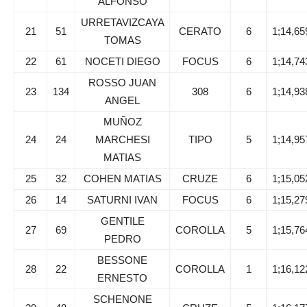
ALFONSO
URRETAVIZCAYA
21
51
CERATO
6
1;14,65
TOMAS
22
61
NOCETI DIEGO
FOCUS
6
1;14,74
ROSSO JUAN
23
134
308
6
1;14,93
ANGEL
MUÑOZ
24
24
MARCHESI
TIPO
5
1;14,95
MATIAS
25
32
COHEN MATIAS
CRUZE
6
1;15,05
26
14
SATURNI IVAN
FOCUS
6
1;15,27
GENTILE
27
69
COROLLA
5
1;15,76
PEDRO
BESSONE
28
22
COROLLA
1
1;16,12
ERNESTO
SCHENONE