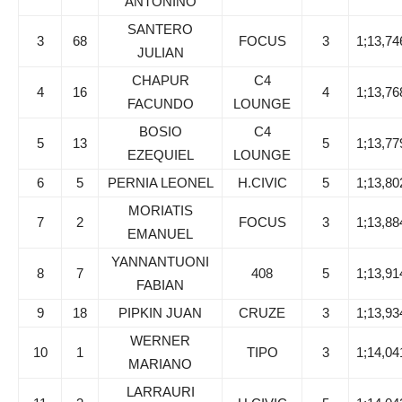
ANTONINO
SANTERO
3
68
FOCUS
3
1;13,74
JULIAN
CHAPUR
C4
4
16
4
1;13,76
FACUNDO
LOUNGE
BOSIO
C4
5
13
5
1;13,77
EZEQUIEL
LOUNGE
6
5
PERNIA LEONEL
H.CIVIC
5
1;13,80
MORIATIS
7
2
FOCUS
3
1;13,88
EMANUEL
YANNANTUONI
8
7
408
5
1;13,91
FABIAN
9
18
PIPKIN JUAN
CRUZE
3
1;13,93
WERNER
10
1
TIPO
3
1;14,04
MARIANO
LARRAURI