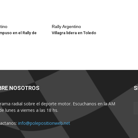
tino
Rally Argentino
impuso en el Rally de
Villagra lidera en Toledo
BRE NOSOTROS
S
rama radial sobre el deporte motor. Escuchanos en la AM
de lunes a viernes a las 18 hs.
actanos:
info@polepositionweb.net