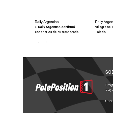
Rally Argentino
Rally Argen
El Rally Argentino confirmó
Villagra se 
escenarios de su temporada
Toledo
SO
Prog
770 
Cont