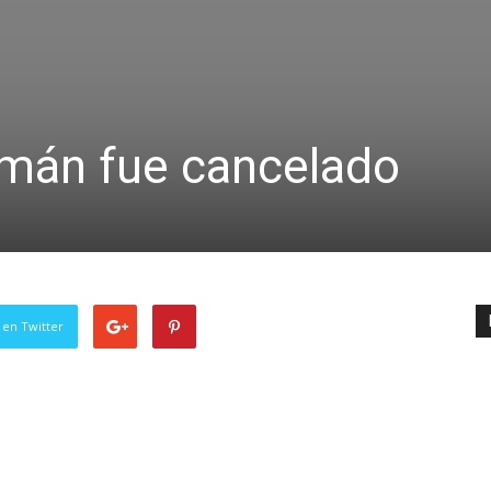
umán fue cancelado
 en Twitter