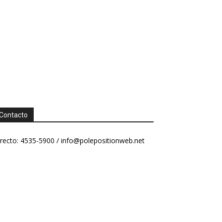
Contacto
recto: 4535-5900 /
info@polepositionweb.net