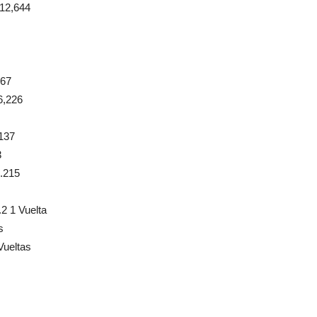
12,644
467
6,226
137
3
.215
 1 Vuelta
s
ueltas