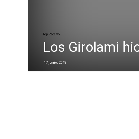
Top Race V6
Los Girolami hic
17 junio, 2018