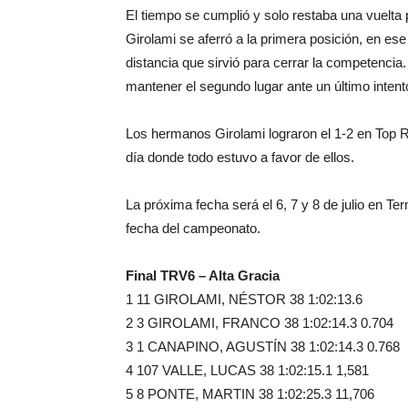
El tiempo se cumplió y solo restaba una vuelta 
Girolami se aferró a la primera posición, en es
distancia que sirvió para cerrar la competencia
mantener el segundo lugar ante un último intent
Los hermanos Girolami lograron el 1-2 en Top R
día donde todo estuvo a favor de ellos.
La próxima fecha será el 6, 7 y 8 de julio en 
fecha del campeonato.
Final TRV6 – Alta Gracia
1 11 GIROLAMI, NÉSTOR 38 1:02:13.6
2 3 GIROLAMI, FRANCO 38 1:02:14.3 0.704
3 1 CANAPINO, AGUSTÍN 38 1:02:14.3 0.768
4 107 VALLE, LUCAS 38 1:02:15.1 1,581
5 8 PONTE, MARTIN 38 1:02:25.3 11,706