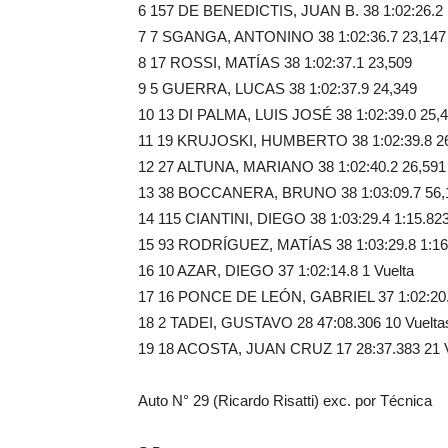
6 157 DE BENEDICTIS, JUAN B. 38 1:02:26.2 
7 7 SGANGA, ANTONINO 38 1:02:36.7 23,147
8 17 ROSSI, MATÍAS 38 1:02:37.1 23,509
9 5 GUERRA, LUCAS 38 1:02:37.9 24,349
10 13 DI PALMA, LUIS JOSÉ 38 1:02:39.0 25,
11 19 KRUJOSKI, HUMBERTO 38 1:02:39.8 2
12 27 ALTUNA, MARIANO 38 1:02:40.2 26,591
13 38 BOCCANERA, BRUNO 38 1:03:09.7 56,
14 115 CIANTINI, DIEGO 38 1:03:29.4 1:15.82
15 93 RODRÍGUEZ, MATÍAS 38 1:03:29.8 1:16
16 10 AZAR, DIEGO 37 1:02:14.8 1 Vuelta
17 16 PONCE DE LEÓN, GABRIEL 37 1:02:20.2
18 2 TADEI, GUSTAVO 28 47:08.306 10 Vuelta
19 18 ACOSTA, JUAN CRUZ 17 28:37.383 21 V
Auto N° 29 (Ricardo Risatti) exc. por Técnica