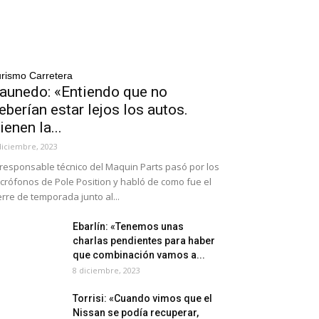
rismo Carretera
aunedo: «Entiendo que no
eberían estar lejos los autos.
ienen la...
diciembre, 2023
 responsable técnico del Maquin Parts pasó por los
crófonos de Pole Position y habló de como fue el
erre de temporada junto al...
Ebarlín: «Tenemos unas
charlas pendientes para haber
que combinación vamos a...
8 diciembre, 2023
Torrisi: «Cuando vimos que el
Nissan se podía recuperar,