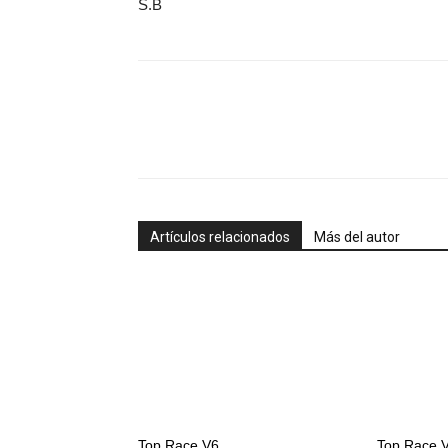
S.B
Artículos relacionados
Más del autor
Top Race V6
Top Race 