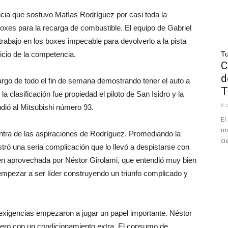
cia que sostuvo Matías Rodríguez por casi toda la
boxes para la recarga de combustible. El equipo de Gabriel
trabajo en los boxes impecable para devolverlo a la pista
nicio de la competencia.
Tu
C
d
argo de todo el fin de semana demostrando tener el auto a
T
a clasificación fue propiedad el piloto de San Isidro y la
8 
dió al Mitsubishi número 93.
El
mi
ontra de las aspiraciones de Rodríguez. Promediando la
ci
tró una seria complicación que lo llevó a despistarse con
bien aprovechada por Néstor Girolami, que entendió muy bien
 empezar a ser líder construyendo un triunfo complicado y
s exigencias empezaron a jugar un papel importante. Néstor
, pero con un condicionamiento extra. El consumo de