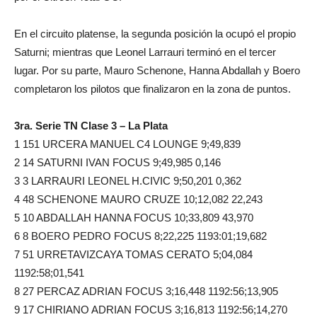
En el circuito platense, la segunda posición la ocupó el propio
Saturni; mientras que Leonel Larrauri terminó en el tercer
lugar. Por su parte, Mauro Schenone, Hanna Abdallah y Boero
completaron los pilotos que finalizaron en la zona de puntos.
3ra. Serie TN Clase 3 – La Plata
1 151 URCERA MANUEL C4 LOUNGE 9;49,839
2 14 SATURNI IVAN FOCUS 9;49,985 0,146
3 3 LARRAURI LEONEL H.CIVIC 9;50,201 0,362
4 48 SCHENONE MAURO CRUZE 10;12,082 22,243
5 10 ABDALLAH HANNA FOCUS 10;33,809 43,970
6 8 BOERO PEDRO FOCUS 8;22,225 1193:01;19,682
7 51 URRETAVIZCAYA TOMAS CERATO 5;04,084
1192:58;01,541
8 27 PERCAZ ADRIAN FOCUS 3;16,448 1192:56;13,905
9 17 CHIRIANO ADRIAN FOCUS 3;16,813 1192:56;14,270