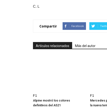
C. L
Compartir
Facebook
Twitt
Artículos relacionados
Más del autor
F1
F1
Alpine mostró los colores
Mercedes p
definitivos del A521
la nueva t