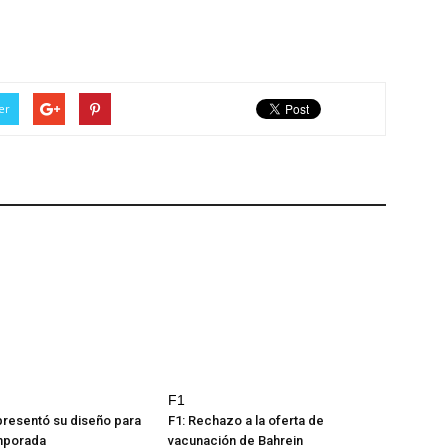
er
F1
resentó su diseño para
F1: Rechazo a la oferta de
emporada
vacunación de Bahrein