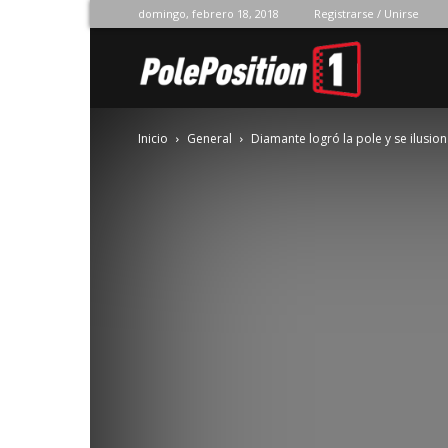
domingo, febrero 18, 2018
Registrarse / Unirse
Pole
Inicio
General
Diamante logró la pole y se ilusio
Position