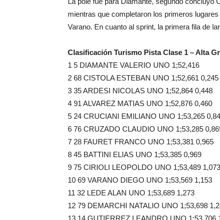
La pole fue para Diamante, segundo concluyó Cis
mientras que completaron los primeros lugares C
Varano. En cuanto al sprint, la primera fila de 
Clasificación Turismo Pista Clase 1 – Alta G
1 5 DIAMANTE VALERIO UNO 1;52,416
2 68 CISTOLA ESTEBAN UNO 1;52,661 0,245
3 35 ARDESI NICOLAS UNO 1;52,864 0,448
4 91 ALVAREZ MATIAS UNO 1;52,876 0,460
5 24 CRUCIANI EMILIANO UNO 1;53,265 0,8
6 76 CRUZADO CLAUDIO UNO 1;53,285 0,86
7 28 FAURET FRANCO UNO 1;53,381 0,965
8 45 BATTINI ELIAS UNO 1;53,385 0,969
9 75 CIRIOLI LEOPOLDO UNO 1;53,489 1,07
10 69 VARANO DIEGO UNO 1;53,569 1,153
11 32 LEDE ALAN UNO 1;53,689 1,273
12 79 DEMARCHI NATALIO UNO 1;53,698 1,2
13 14 GUTIERREZ LEANDRO UNO 1;53,706 1