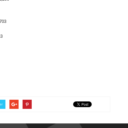
703
33
er