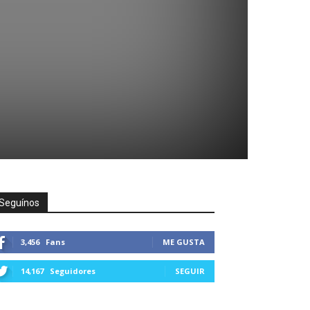
Seguínos
3,456
Fans
ME GUSTA
14,167
Seguidores
SEGUIR