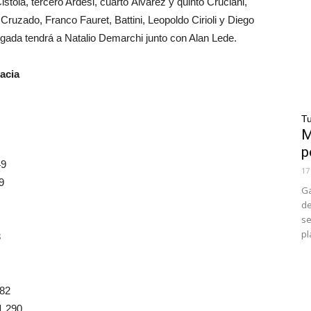
tola, tercero Ardesi, cuarto Álvarez y quinto Cruciani,
ruzado, Franco Fauret, Battini, Leopoldo Cirioli y Diego
largada tendrá a Natalio Demarchi junto con Alan Lede.
racia
Tu
M
p
49
17
9
Ga
de
se
pl
3
82
,290