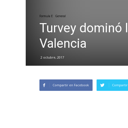
Formula E
General
Turvey dominó l
Valencia
2 octubre, 2017
Compartir en Facebook
Compartir