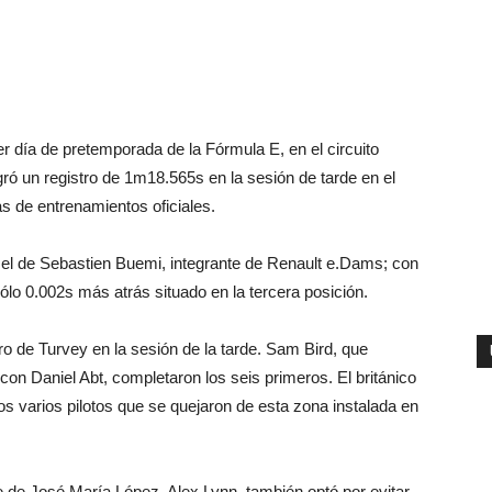
r día de pretemporada de la Fórmula E, en el circuito
gró un registro de 1m18.565s en la sesión de tarde en el
as de entrenamientos oficiales.
 el de Sebastien Buemi, integrante de Renault e.Dams; con
ólo 0.002s más atrás situado en la tercera posición.
o de Turvey en la sesión de la tarde. Sam Bird, que
con Daniel Abt, completaron los seis primeros. El británico
los varios pilotos que se quejaron de esta zona instalada en
 de José María López, Alex Lynn, también optó por evitar