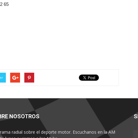
42 65
er
BRE NOSOTROS
S
rama radial sobre el deporte motor. Escuchanos en la AM