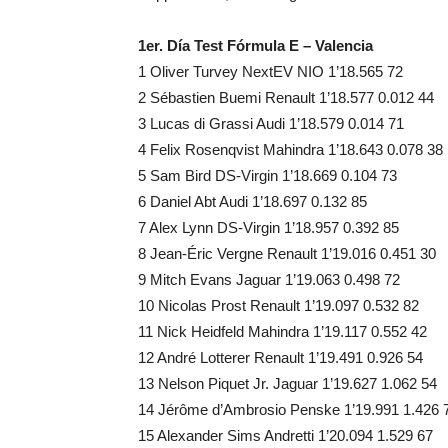
1er. Día Test Fórmula E – Valencia
1 Oliver Turvey NextEV NIO 1’18.565 72
2 Sébastien Buemi Renault 1’18.577 0.012 44
3 Lucas di Grassi Audi 1’18.579 0.014 71
4 Felix Rosenqvist Mahindra 1’18.643 0.078 38
5 Sam Bird DS-Virgin 1’18.669 0.104 73
6 Daniel Abt Audi 1’18.697 0.132 85
7 Alex Lynn DS-Virgin 1’18.957 0.392 85
8 Jean-Éric Vergne Renault 1’19.016 0.451 30
9 Mitch Evans Jaguar 1’19.063 0.498 72
10 Nicolas Prost Renault 1’19.097 0.532 82
11 Nick Heidfeld Mahindra 1’19.117 0.552 42
12 André Lotterer Renault 1’19.491 0.926 54
13 Nelson Piquet Jr. Jaguar 1’19.627 1.062 54
14 Jérôme d’Ambrosio Penske 1’19.991 1.426 
15 Alexander Sims Andretti 1’20.094 1.529 67