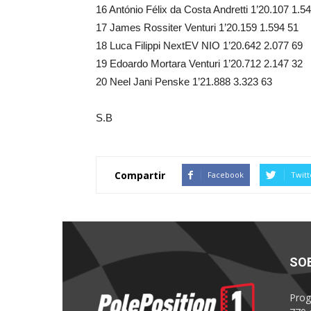
16 António Félix da Costa Andretti 1’20.107 1.5
17 James Rossiter Venturi 1’20.159 1.594 51
18 Luca Filippi NextEV NIO 1’20.642 2.077 69
19 Edoardo Mortara Venturi 1’20.712 2.147 32
20 Neel Jani Penske 1’21.888 3.323 63
S.B
Compartir
Facebook
Twitt
SO
Prog