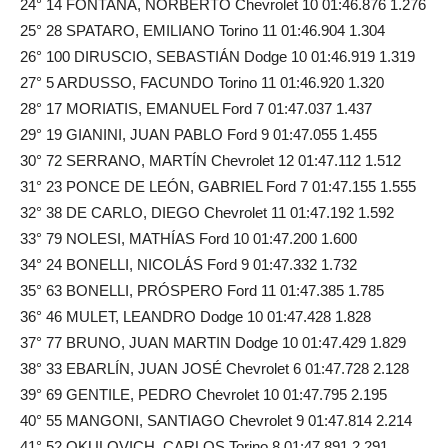
24° 14 FONTANA, NORBERTO Chevrolet 10 01:46.876 1.276
25° 28 SPATARO, EMILIANO Torino 11 01:46.904 1.304
26° 100 DIRUSCIO, SEBASTIÁN Dodge 10 01:46.919 1.319
27° 5 ARDUSSO, FACUNDO Torino 11 01:46.920 1.320
28° 17 MORIATIS, EMANUEL Ford 7 01:47.037 1.437
29° 19 GIANINI, JUAN PABLO Ford 9 01:47.055 1.455
30° 72 SERRANO, MARTÍN Chevrolet 12 01:47.112 1.512
31° 23 PONCE DE LEÓN, GABRIEL Ford 7 01:47.155 1.555
32° 38 DE CARLO, DIEGO Chevrolet 11 01:47.192 1.592
33° 79 NOLESI, MATHÍAS Ford 10 01:47.200 1.600
34° 24 BONELLI, NICOLÁS Ford 9 01:47.332 1.732
35° 63 BONELLI, PRÓSPERO Ford 11 01:47.385 1.785
36° 46 MULET, LEANDRO Dodge 10 01:47.428 1.828
37° 77 BRUNO, JUAN MARTIN Dodge 10 01:47.429 1.829
38° 33 EBARLÍN, JUAN JOSÉ Chevrolet 6 01:47.728 2.128
39° 69 GENTILE, PEDRO Chevrolet 10 01:47.795 2.195
40° 55 MANGONI, SANTIAGO Chevrolet 9 01:47.814 2.214
41° 52 OKULOVICH, CARLOS Torino 8 01:47.891 2.291