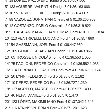
4° 18 LÓPEZ, NAZARENO Torino 5 01:36.057 560
5° 133 AGUIRRE, VALENTÍN Dodge 5 01:36.163 666
6° 107 VERRIELLO, DIEGO Dodge 5 01:36.184 687
7° 88 VAZQUEZ, JONATHAN Chevrolet 5 01:36.266 769
8° 12 COSTANZO, PABLO Chevrolet 3 01:36.319 822
9° 53 CATALÁN MAGNI, JUAN TOMÁS Ford 4 01:36.331 834
10° 113 VENTRICELLI, LUCIANO Ford 4 01:36.357 860
11° 54 GASSMANN, JOEL Ford 4 01:36.447 950
12° 105 GÓMEZ, SEBASTIAN Dodge 5 01:36.463 966
13° 65 TROSSET, NICOLÁS Torino 4 01:36.553 1.056
14° 75 PAOLONI, FEDERICO Chevrolet 4 01:36.582 1.085
15° 114 FERRANTE, GASTÓN Chevrolet 4 01:36.671 1.174
16° 20 LYNN, FEDERICO Ford 5 01:36.679 1.182
17° 10 PÉREZ, FEDERICO Ford 3 01:36.727 1.230
18° 127 AGRELO, MARCELO Ford 4 01:36.927 1.430
19° 46 NEFA, DANIEL Ford 5 01:36.976 1.479
20° 123 LÓPEZ, MAXIMILIANO Ford 4 01:37.042 1.545
21° 116 ATKINSON, BRIAN Ford 4 01:37.120 1.623