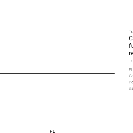
Tu
C
f
r
31
El
Ca
Po
da
F1