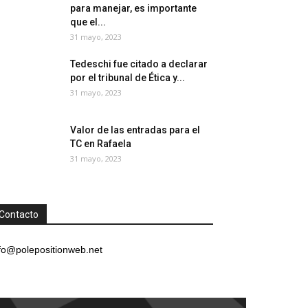
para manejar, es importante
que el...
31 mayo, 2023
Tedeschi fue citado a declarar
por el tribunal de Ética y...
31 mayo, 2023
Valor de las entradas para el
TC en Rafaela
31 mayo, 2023
Contacto
fo@polepositionweb.net