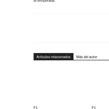
la temporada.
Artículos relacionados
Más del autor
F1
F1