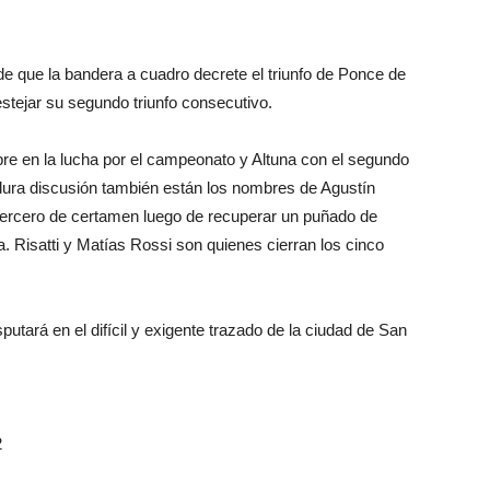
a de que la bandera a cuadro decrete el triunfo de Ponce de
estejar su segundo triunfo consecutivo.
e en la lucha por el campeonato y Altuna con el segundo
a dura discusión también están los nombres de Agustín
tercero de certamen luego de recuperar un puñado de
a. Risatti y Matías Rossi son quienes cierran los cinco
utará en el difícil y exigente trazado de la ciudad de San
2