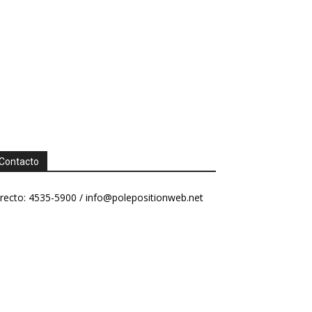
Contacto
recto: 4535-5900 /
info@polepositionweb.net