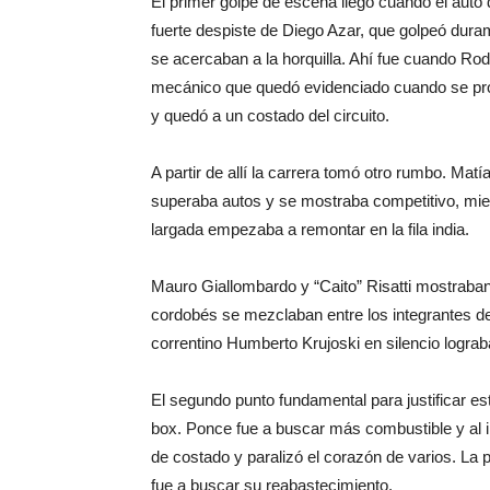
El primer golpe de escena llegó cuando el auto
fuerte despiste de Diego Azar, que golpeó dur
se acercaban a la horquilla. Ahí fue cuando Rod
mecánico que quedó evidenciado cuando se produ
y quedó a un costado del circuito.
A partir de allí la carrera tomó otro rumbo. Mat
superaba autos y se mostraba competitivo, mien
largada empezaba a remontar en la fila india.
Mauro Giallombardo y “Caito” Risatti mostraban
cordobés se mezclaban entre los integrantes de
correntino Humberto Krujoski en silencio lograb
El segundo punto fundamental para justificar este
box. Ponce fue a buscar más combustible y al i
de costado y paralizó el corazón de varios. La 
fue a buscar su reabastecimiento.