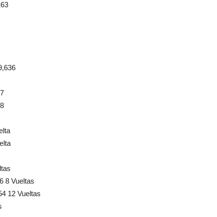
163
9,636
37
28
lta
elta
tas
 8 Vueltas
 12 Vueltas
s