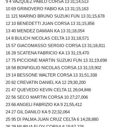
9 4 VAZQUEZ PABLO CORSA 13 31;14,513
10 69 GRINOVERO FABIO KA 13 31;15,163
11 121 MARINO BRUNO SUZUKI FUN 13 31;15,678
12 10 BENEDETTI JUAN CORSA 13 31;15,856
13 40 MENDEZ DAMIAN KA 13 31;18,054
14 8 BULICH NICOLAS CELTA 13 31;18,571
15 57 GIACOMASSO SERGIO CORSA 13 31;18,811
16 28 SCATENA FABRICIO KA 13 31;19,470
17 75 PICCIONE MARTIN SUZUKI FUN 13 31;19,698
18 58 BONFIGLIO NICOLAS CORSA 13 31;19,902
19 14 BESSONE WALTER CORSA 13 31;51,338
20 82 CREVATIN DANIEL KA 12 29;30,200
21 47 QUEVEDO KEVIN CELTA 11 26;04,846
22 56 SECO MARTIN CORSA 10 27;27,006
23 66 ANGELI FABRIZIO KA 9 21;55,412
24 27 GIL DANILO KA 9 22;32,064
25 95 DI PALMA JUAN CRUZ CELTA 6 14;28,880
26 29 MURUA ELOY CORSA 6 15;57,276