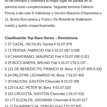
fin de semana y ostentará el mejor lugar de partida en la
primera serie complementaria. Segundo terminó Fabricio
Persia a tan sólo 8 milésimas y tercero Mauricio Chiaverano a
11. Bruno Boccanera y Franco De Benedictis finalizaron
cuarto y quinto respectivamente.
Clasificación Top Race Series – Resistencia
1 37 CAZAL, NICOLÁS Toyota 4 01:07.079
2 71 PERSIA, FABRICIO Fiat 5 01:07.087 0.008
3 8 CHIAVERANO, MAURICIO Fiat 4 01:07.090 0.011
4 29 BOCCANERA, BRUNO Fiat 5 01:07.276 0.197
5 121 DE BENEDICTIS, FRANCO M. Benz 4 01:07.409 0.330
6 24 PALOTINI, LEONARDO M. Benz 7 01:07.463
7 20 PACIONI, GASTÓN Chevrolet 8 01:07.495
8 129 OLAZ, PETER M. Benz 4 01:07.520
9 115 CRUSITTA, GASTÓN Chevrolet 1 01:07.532
10 177 ELIZALDE, GIOVANNI Chevrolet 8 01:07.627
11 12 GUARNACCIA, SERGIO Ford 7 01:07.605