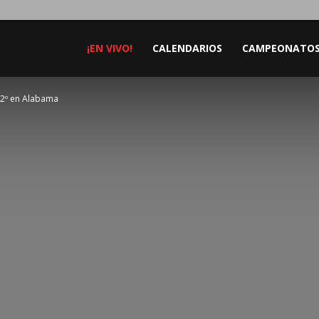
¡EN VIVO!
CALENDARIOS
CAMPEONATO
12º en Alabama