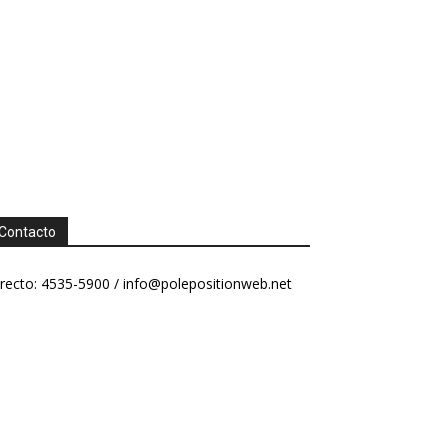
Contacto
recto: 4535-5900 /
info@polepositionweb.net