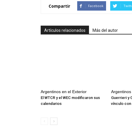
Compartir
Facebook
Twitt
Artículos relacionados
Más del autor
Argentinos en el Exterior
Argentinos 
El WTCR y el WEC modificaron sus
Guerrieri y 
calendarios
vínculo co