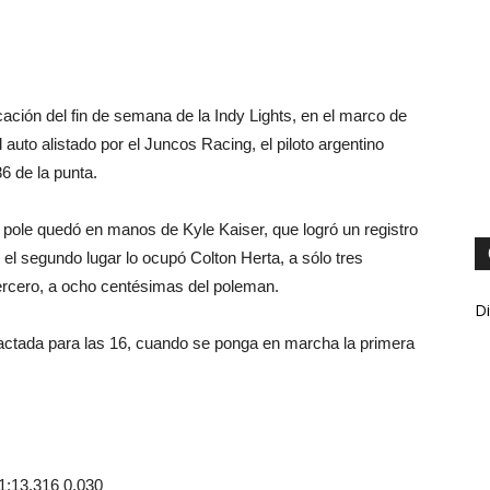
icación del fin de semana de la Indy Lights, en el marco de
auto alistado por el Juncos Racing, el piloto argentino
6 de la punta.
 pole quedó en manos de Kyle Kaiser, que logró un registro
, el segundo lugar lo ocupó Colton Herta, a sólo tres
ercero, a ocho centésimas del poleman.
Di
 pactada para las 16, cuando se ponga en marcha la primera
 1:13.316 0.030