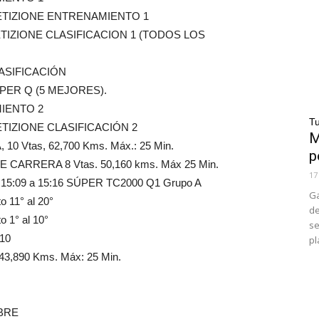
PETIZIONE ENTRENAMIENTO 1
ETIZIONE CLASIFICACION 1 (TODOS LOS
LASIFICACIÓN
UPER Q (5 MEJORES).
MIENTO 2
Tu
ETIZIONE CLASIFICACIÓN 2
M
0 Vtas, 62,700 Kms. Máx.: 25 Min.
p
CARRERA 8 Vtas. 50,160 kms. Máx 25 Min.
17
 15:09 a 15:16 SÚPER TC2000 Q1 Grupo A
Ga
 11° al 20°
de
 1° al 10°
se
 10
pl
3,890 Kms. Máx: 25 Min.
IBRE