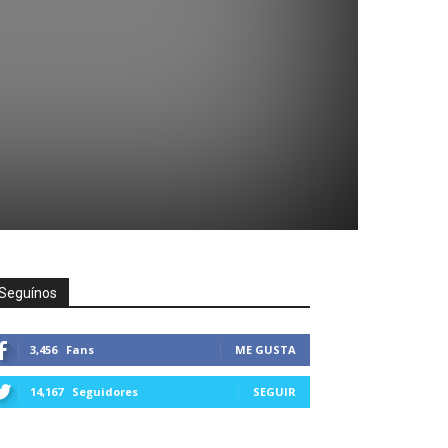
Seguínos
3,456
Fans
ME GUSTA
14,167
Seguidores
SEGUIR