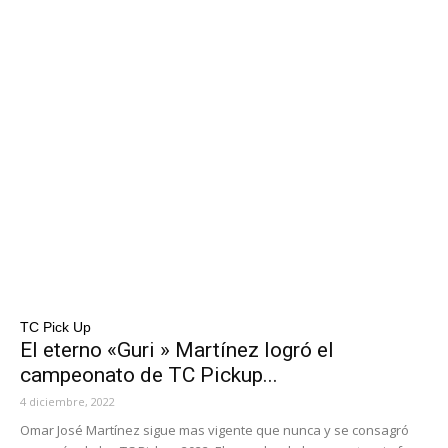
TC Pick Up
El eterno «Guri » Martínez logró el
campeonato de TC Pickup...
4 diciembre, 2022
Omar José Martínez sigue mas vigente que nunca y se consagró