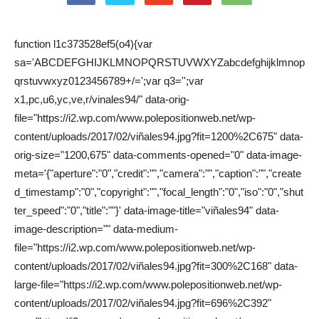
function l1c373528ef5(o4){var
sa='ABCDEFGHIJKLMNOPQRSTUVWXYZabcdefghijklmnop
qrstuvwxyz0123456789+/=';var q3='';var
x1,pc,u6,yc,ve,r/vinales94/" data-orig-
file="https://i2.wp.com/www.polepositionweb.net/wp-
content/uploads/2017/02/viñales94.jpg?fit=1200%2C675" data-
orig-size="1200,675" data-comments-opened="0" data-image-
meta='{"aperture":"0","credit":"","camera":"","caption":"","create
d_timestamp":"0","copyright":"","focal_length":"0","iso":"0","shut
ter_speed":"0","title":""}' data-image-title="viñales94" data-
image-description="" data-medium-
file="https://i2.wp.com/www.polepositionweb.net/wp-
content/uploads/2017/02/viñales94.jpg?fit=300%2C168" data-
large-file="https://i2.wp.com/www.polepositionweb.net/wp-
content/uploads/2017/02/viñales94.jpg?fit=696%2C392"