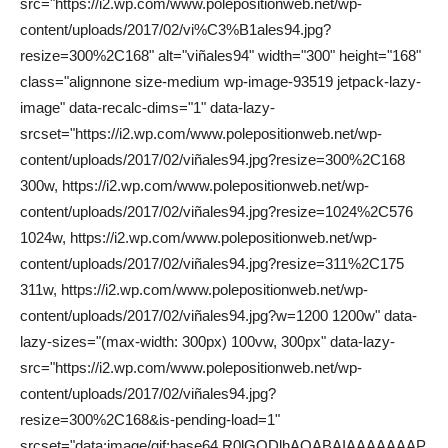
src="https://i2.wp.com/www.polepositionweb.net/wp-
content/uploads/2017/02/vi%C3%B1ales94.jpg?
resize=300%2C168" alt="viñales94" width="300" height="168"
class="alignnone size-medium wp-image-93519 jetpack-lazy-
image" data-recalc-dims="1" data-lazy-
srcset="https://i2.wp.com/www.polepositionweb.net/wp-
content/uploads/2017/02/viñales94.jpg?resize=300%2C168
300w, https://i2.wp.com/www.polepositionweb.net/wp-
content/uploads/2017/02/viñales94.jpg?resize=1024%2C576
1024w, https://i2.wp.com/www.polepositionweb.net/wp-
content/uploads/2017/02/viñales94.jpg?resize=311%2C175
311w, https://i2.wp.com/www.polepositionweb.net/wp-
content/uploads/2017/02/viñales94.jpg?w=1200 1200w" data-
lazy-sizes="(max-width: 300px) 100vw, 300px" data-lazy-
src="https://i2.wp.com/www.polepositionweb.net/wp-
content/uploads/2017/02/viñales94.jpg?
resize=300%2C168&is-pending-load=1"
srcset="data:image/gif;base64,R0lGODlhAQABAIAAAAAAAP