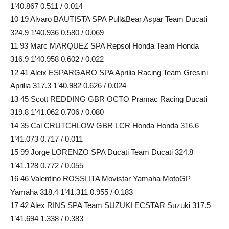
1’40.867 0.511 / 0.014
10 19 Alvaro BAUTISTA SPA Pull&Bear Aspar Team Ducati
324.9 1’40.936 0.580 / 0.069
11 93 Marc MARQUEZ SPA Repsol Honda Team Honda
316.9 1’40.958 0.602 / 0.022
12 41 Aleix ESPARGARO SPA Aprilia Racing Team Gresini
Aprilia 317.3 1’40.982 0.626 / 0.024
13 45 Scott REDDING GBR OCTO Pramac Racing Ducati
319.8 1’41.062 0.706 / 0.080
14 35 Cal CRUTCHLOW GBR LCR Honda Honda 316.6
1’41.073 0.717 / 0.011
15 99 Jorge LORENZO SPA Ducati Team Ducati 324.8
1’41.128 0.772 / 0.055
16 46 Valentino ROSSI ITA Movistar Yamaha MotoGP
Yamaha 318.4 1’41.311 0.955 / 0.183
17 42 Alex RINS SPA Team SUZUKI ECSTAR Suzuki 317.5
1’41.694 1.338 / 0.383