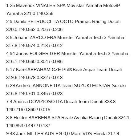
1 25 Maverick VIÑALES SPA Movistar Yamaha MotoGP
Yamaha 321.0 1’40.356
2 9 Danilo PETRUCCI ITA OCTO Pramac Racing Ducati
320.0 1’40.562 0.206 / 0.206
3 5 Johann ZARCO FRA Monster Yamaha Tech 3 Yamaha
317.8 1’40.574 0.218 / 0.012
4 94 Jonas FOLGER GER Monster Yamaha Tech 3 Yamaha
316.1 1’40.660 0.304 / 0.086
5 17 Karel ABRAHAM CZE Pull&Bear Aspar Team Ducati
319.6 1’40.678 0.322 / 0.018
6 29 Andrea IANNONE ITA Team SUZUKI ECSTAR Suzuki
316.8 1’40.701 0.345 / 0.023
7 4 Andrea DOVIZIOSO ITA Ducati Team Ducati 323.3
1’40.716 0.360 / 0.015
8 8 Hector BARBERA SPA Reale Avintia Racing Ducati 324.1
1’40.853 0.497 / 0.137
9 43 Jack MILLER AUS EG 0,0 Marc VDS Honda 317.9