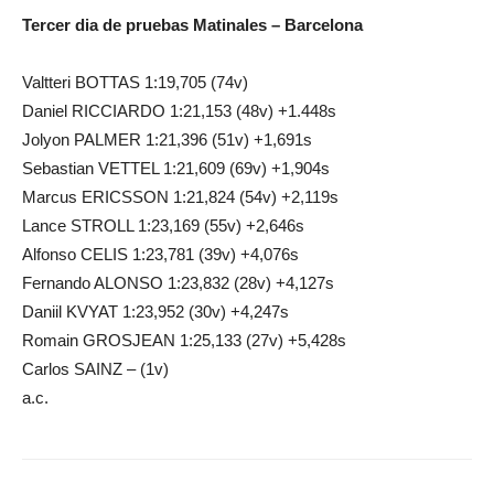
Tercer dia de pruebas Matinales – Barcelona
Valtteri BOTTAS 1:19,705 (74v)
Daniel RICCIARDO 1:21,153 (48v) +1.448s
Jolyon PALMER 1:21,396 (51v) +1,691s
Sebastian VETTEL 1:21,609 (69v) +1,904s
Marcus ERICSSON 1:21,824 (54v) +2,119s
Lance STROLL 1:23,169 (55v) +2,646s
Alfonso CELIS 1:23,781 (39v) +4,076s
Fernando ALONSO 1:23,832 (28v) +4,127s
Daniil KVYAT 1:23,952 (30v) +4,247s
Romain GROSJEAN 1:25,133 (27v) +5,428s
Carlos SAINZ – (1v)
a.c.