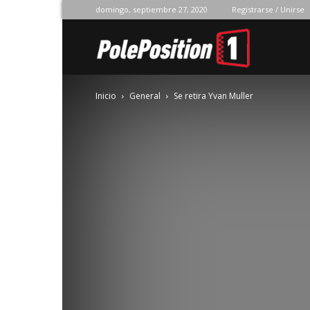
domingo, septiembre 27, 2020
Registrarse / Unirse
Pole
Inicio
General
Se retira Yvan Muller
Position