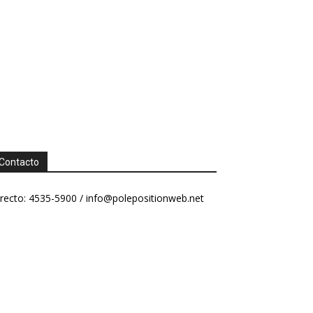
Contacto
recto: 4535-5900 /
info@polepositionweb.net