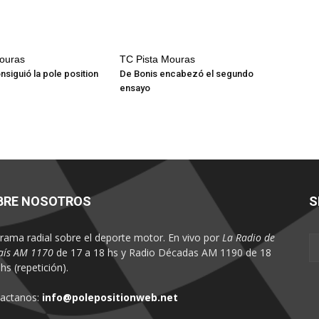
ouras
TC Pista Mouras
nsiguió la pole position
De Bonis encabezó el segundo
ensayo
BRE NOSOTROS
S
rama radial sobre el deporte motor. En vivo por
La Radio de
aís AM 1170
de 17 a 18 hs y Radio Décadas AM 1190 de 18
hs (repetición).
actanos:
info@polepositionweb.net