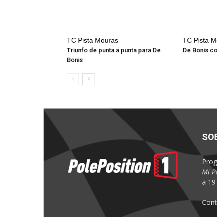
TC Pista Mouras
TC Pista M
Triunfo de punta a punta para De
De Bonis co
Bonis
SO
Prog
Mi P
a 19 
Cont