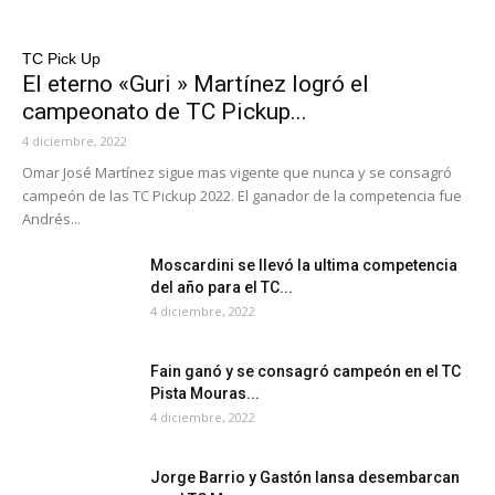
TC Pick Up
El eterno «Guri » Martínez logró el
campeonato de TC Pickup...
4 diciembre, 2022
Omar José Martínez sigue mas vigente que nunca y se consagró
campeón de las TC Pickup 2022. El ganador de la competencia fue
Andrés...
Moscardini se llevó la ultima competencia
del año para el TC...
4 diciembre, 2022
Fain ganó y se consagró campeón en el TC
Pista Mouras...
4 diciembre, 2022
Jorge Barrio y Gastón Iansa desembarcan