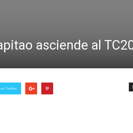
apitao asciende al TC2
 en Twitter