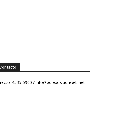
Contacto
recto: 4535-5900 /
info@polepositionweb.net