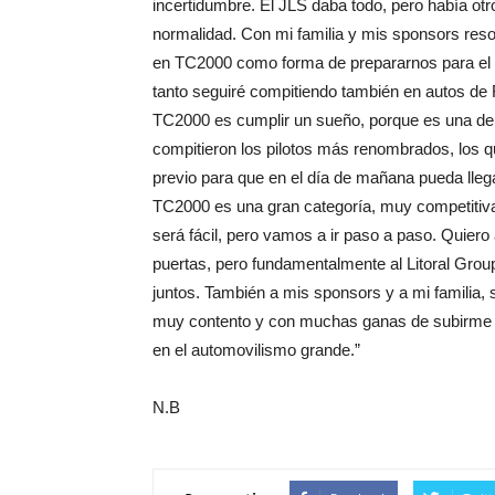
incertidumbre. El JLS daba todo, pero había ot
normalidad. Con mi familia y mis sponsors res
en TC2000 como forma de prepararnos para el 2
tanto seguiré compitiendo también en autos de 
TC2000 es cumplir un sueño, porque es una de l
compitieron los pilotos más renombrados, los q
previo para que en el día de mañana pueda lleg
TC2000 es una gran categoría, muy competitiva 
será fácil, pero vamos a ir paso a paso. Quier
puertas, pero fundamentalmente al Litoral Grou
juntos. También a mis sponsors y a mi familia, 
muy contento y con muchas ganas de subirme al 
en el automovilismo grande.”
N.B