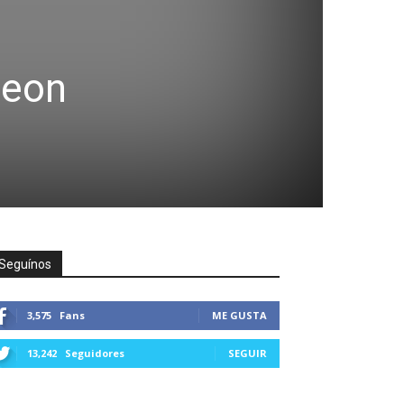
peon
Seguínos
3,575
Fans
ME GUSTA
13,242
Seguidores
SEGUIR