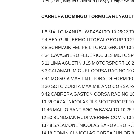
Rey (209), Miguel Calamari (185) y Felipe Sch
CARRERA DOMINGO FORMULA RENAULT 
1 5 MALLO MANUEL W.BASALTO 10 25;22,73
2 4 REY GUILLERMO LITORAL GROUP 10 25;
3 8 SCHMAUK FELIPE LITORAL GROUP 10 25
4 34 CAVAGNERO FEDERICO JLS MOTOSPORT
5 11 LIMA AGUSTIN JLS MOTORSPORT 10 25
6 3 CALAMARI MIGUEL CORSA RACING 10 25
7 44 MOGGIA MARTIN LITORAL G.FORM 10 2
8 30 SOTO ZURITA MAXIMILIANO CORSA RAC
9 42 CABRERA GASTON CORSA RACING 10 2
10 39 CAZAL NICOLAS JLS MOTOSPORT 10 2
11 46 MALLO SANTIAGO W.BASALTO 10 25;50
12 53 BUNDZIAK RUDI WERNER COMP. 10 26
13 48 SALAMONE NICOLAS BAROVERO R. 10 
14 18 DOMINICI NICOLAS CORSA JUNIOR 8 