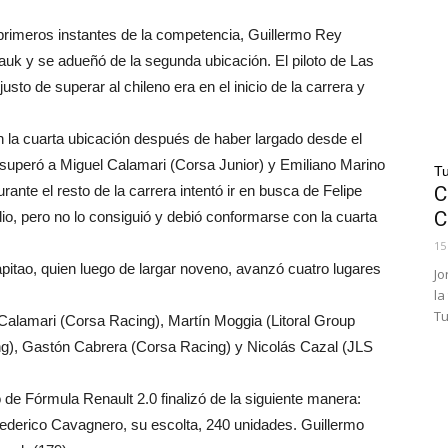
primeros instantes de la competencia, Guillermo Rey
k y se adueñó de la segunda ubicación. El piloto de Las
to de superar al chileno era en el inicio de la carrera y
 la cuarta ubicación después de haber largado desde el
t superó a Miguel Calamari (Corsa Junior) y Emiliano Marino
Tu
nte el resto de la carrera intentó ir en busca de Felipe
C
C
dio, pero no lo consiguió y debió conformarse con la cuarta
15
pitao, quien luego de largar noveno, avanzó cuatro lugares
Jo
la
Tu
Calamari (Corsa Racing), Martín Moggia (Litoral Group
ng), Gastón Cabrera (Corsa Racing) y Nicolás Cazal (JLS
de Fórmula Renault 2.0 finalizó de la siguiente manera:
derico Cavagnero, su escolta, 240 unidades. Guillermo