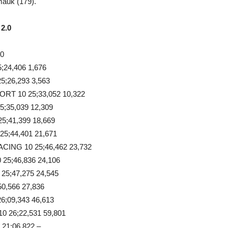
mauk (179).
2.0
0
24,406 1,676
;26,293 3,563
 10 25;33,052 10,322
;35,039 12,309
;41,399 18,669
5;44,401 21,671
ING 10 25;46,462 23,732
5;46,836 24,106
5;47,275 24,545
,566 27,836
;09,343 46,613
26;22,531 59,801
21;06,822 –