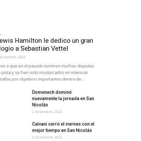
1
ewis Hamilton le dedico un gran
logio a Sebastian Vettel
diciembre, 2022
se a que en el pasado tuvieron muchas disputas
 pista y se han visto involucrados en intensas
tallas por objetivos importantes dentro de...
Domenech dominó
nuevamente la jornada en San
Nicolás
2 diciembre, 2022
Calvani cerró el viernes con el
mejor tiempo en San Nicolás
2 diciembre, 2022