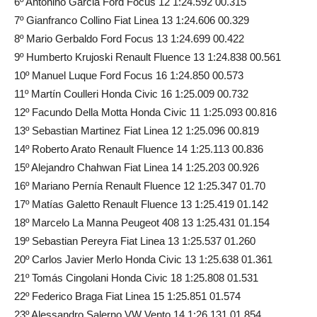
6º Antonino Garcia Ford Focus 12 1:24.592 00.315
7º Gianfranco Collino Fiat Linea 13 1:24.606 00.329
8º Mario Gerbaldo Ford Focus 13 1:24.699 00.422
9º Humberto Krujoski Renault Fluence 13 1:24.838 00.561
10º Manuel Luque Ford Focus 16 1:24.850 00.573
11º Martín Coulleri Honda Civic 16 1:25.009 00.732
12º Facundo Della Motta Honda Civic 11 1:25.093 00.816
13º Sebastian Martinez Fiat Linea 12 1:25.096 00.819
14º Roberto Arato Renault Fluence 14 1:25.113 00.836
15º Alejandro Chahwan Fiat Linea 14 1:25.203 00.926
16º Mariano Pernía Renault Fluence 12 1:25.347 01.70
17º Matías Galetto Renault Fluence 13 1:25.419 01.142
18º Marcelo La Manna Peugeot 408 13 1:25.431 01.154
19º Sebastian Pereyra Fiat Linea 13 1:25.537 01.260
20º Carlos Javier Merlo Honda Civic 13 1:25.638 01.361
21º Tomás Cingolani Honda Civic 18 1:25.808 01.531
22º Federico Braga Fiat Linea 15 1:25.851 01.574
23º Alessandro Salerno VW Vento 14 1:26.131 01.854