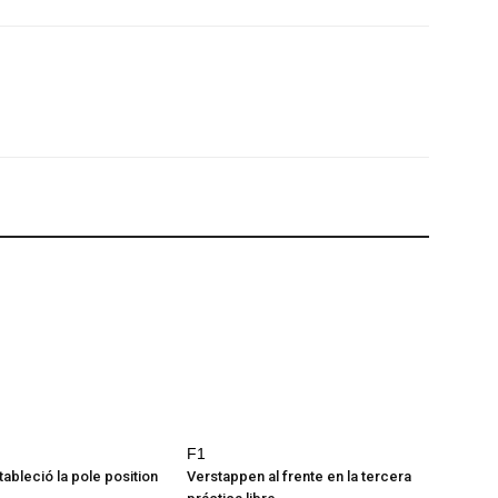
F1
ableció la pole position
Verstappen al frente en la tercera