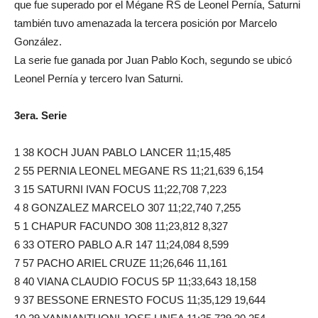
que fue superado por el Mégane RS de Leonel Pernía, Saturni
también tuvo amenazada la tercera posición por Marcelo
González.
La serie fue ganada por Juan Pablo Koch, segundo se ubicó
Leonel Pernía y tercero Ivan Saturni.
3era. Serie
1 38 KOCH JUAN PABLO LANCER 11;15,485
2 55 PERNIA LEONEL MEGANE RS 11;21,639 6,154
3 15 SATURNI IVAN FOCUS 11;22,708 7,223
4 8 GONZALEZ MARCELO 307 11;22,740 7,255
5 1 CHAPUR FACUNDO 308 11;23,812 8,327
6 33 OTERO PABLO A.R 147 11;24,084 8,599
7 57 PACHO ARIEL CRUZE 11;26,646 11,161
8 40 VIANA CLAUDIO FOCUS 5P 11;33,643 18,158
9 37 BESSONE ERNESTO FOCUS 11;35,129 19,644