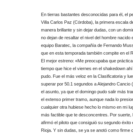
En tierras bastantes desconocidas para él, el 
Villa Carlos Paz (Córdoba), la primera escala de
manera brillante y sin dejar dudas, con un dom
no dejan de resaltar el nivel del hombre nacido 
equipo Baratec, la compañía de Fernando Mussan
que en esta temporada también compite en el R
El mejor estreno: «Me preocupaba que prácticam
tiempo que hice el viernes en el shakedown ahí
pudo. Fue el más veloz en la Clasificatoria y lu
superar por 50.1 segundos a Alejandro Cancio 
el asunto, ya que el domingo pudo salir más tra
el extenso primer tramo, aunque nada lo presi
cualquier otra hubiese hecho lo mismo en mi lu
más factible que te desconcentres. Por suerte, l
afirmó el piloto que consiguió su segundo éxito 
Rioja. Y sin dudas, se ya se anotó como firme 