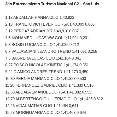
2do Entrenamiento Turismo Nacional C2 – San Luis
1 17 ABDALLAH HANNA CLIO 1;40,823
2 18 FRANETOVICH EVER CORSA 1;40,909 0,086
3 12 PERCAZ ADRIAN 207 1;40,910 0,087
4 6 MOHAMED LUCAS VW GOL 1;41,024 0,201
5 8 BOSIO LUCIANO CLIO 1;41,035 0,212
6 7 VALLASCIANI LEANDRO TREND 1;41,081 0,258
7 5 BAGNERA LUCAS CLIO 1;41,164 0,341
8 27 POSCO NICOLAS KINETIC 1;41,174 0,351
9 24 D’AMICO ANDRES TREND 1;41,273 0,450
10 30 PERNIA MARIANO CLIO 1;41,323 0,500
11 20 FERNANDEZ GABRIEL CLIO 1;41,339 0,516
12 68 ABDALA EMANUEL CORSA 1;41,382 0,559
13 79 ALBERTENGO GUILLERMO CLIO 1;41,435 0,612
14 26 VIDAL MATIAS CLIO 1;41,464 0,641
15 23 MORINI MARIANO CLIO 1;41,467 0,644