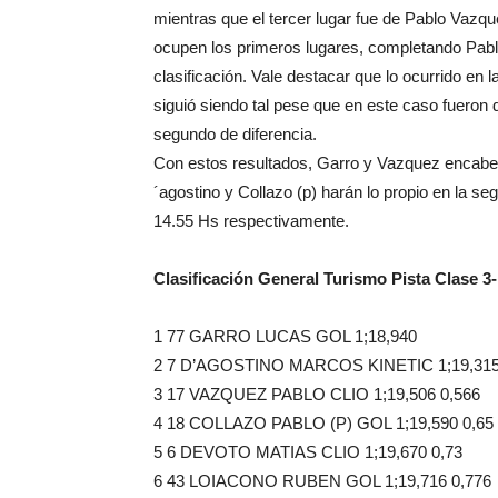
mientras que el tercer lugar fue de Pablo Vazq
ocupen los primeros lugares, completando Pablo
clasificación. Vale destacar que lo ocurrido en
siguió siendo tal pese que en este caso fueron 
segundo de diferencia.
Con estos resultados, Garro y Vazquez encabezar
´agostino y Collazo (p) harán lo propio en la se
14.55 Hs respectivamente.
Clasificación General Turismo Pista Clase 3
1 77 GARRO LUCAS GOL 1;18,940
2 7 D’AGOSTINO MARCOS KINETIC 1;19,315
3 17 VAZQUEZ PABLO CLIO 1;19,506 0,566
4 18 COLLAZO PABLO (P) GOL 1;19,590 0,65
5 6 DEVOTO MATIAS CLIO 1;19,670 0,73
6 43 LOIACONO RUBEN GOL 1;19,716 0,776