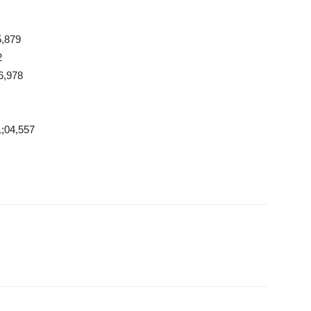
,879
2
6,978
;04,557