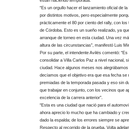
están haciendo temporada.
“Es un orgullo hacer el lanzamiento oficial de 
por distintos motivos, pero especialmente por
prácticamente el 80 por ciento del rally, con los
de Córdoba. Esto es un sueño realizado, ya q
arranque de torneo en esta ciudad. Una vez má
altura de las circunstancias”, manifestó Luis Min
Por su parte, el intendente Avilés comentó: “E
consolidar a Villa Carlos Paz a nivel nacional,
ciudad. Hace algunos meses nos alegrábamos c
decíamos que el objetivo era que esa fecha s
premiadas de la temporada pasada y eso sin du
que trabajar en conjunto, con los vecinos que a
excelencia de la carrera anterior”.
“Esta es una ciudad que nació para el automovil
ahora aprecio lo mucho que ha cambiado y crec
dado la espalda; de los errores siempre se apr
Respecto al recorrido de la prueba, Volta adelan