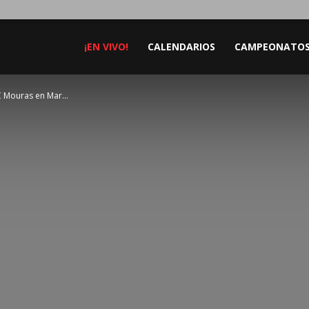
¡EN VIVO!
CALENDARIOS
CAMPEONATO
C Mouras en Mar...