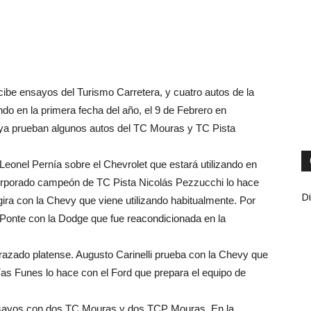
ibe ensayos del Turismo Carretera, y cuatro autos de la
do en la primera fecha del año, el 9 de Febrero en
 ya prueban algunos autos del TC Mouras y TC Pista
Leonel Pernía sobre el Chevrolet que estará utilizando en
corporado campeón de TC Pista Nicolás Pezzucchi lo hace
Di
ira con la Chevy que viene utilizando habitualmente. Por
 Ponte con la Dodge que fue reacondicionada en la
azado platense. Augusto Carinelli prueba con la Chevy que
tías Funes lo hace con el Ford que prepara el equipo de
sayos con dos TC Mouras y dos TCP Mouras. En la