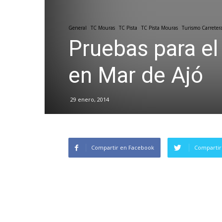
General
TC Mouras
TC Pista
TC Pista Mouras
Turismo Carreter
Pruebas para el
en Mar de Ajó
29 enero, 2014
Compartir en Facebook
Compartir