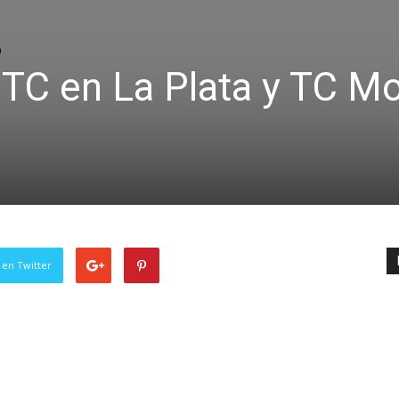
a
 TC en La Plata y TC M
 en Twitter