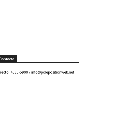
Contacto
recto: 4535-5900 /
info@polepositionweb.net